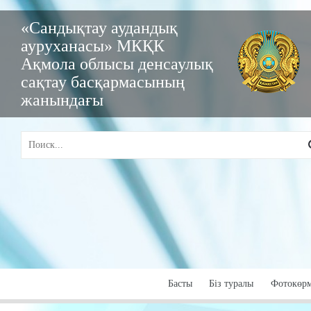
«Сандықтау аудандық
ауруханасы» МКҚК
Ақмола облысы денсаулық
сақтау басқармасының
жанындағы
Басты
Бiз туралы
Фотокөр