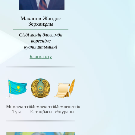
Маханов Жандос
Зерханұлы
Сізді менің блогымда
көргеніме
қуаныштымын!
Блогқа өту
Мемлекеттiк
Мемлекеттiк
Мемлекеттiк
Туы
Елтаңбасы
Әнұраны