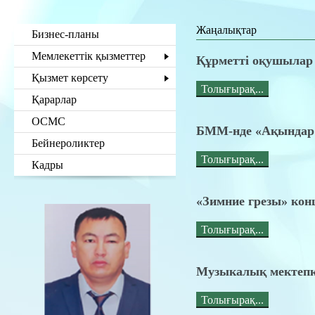
Жаңалықтар
Бизнес-планы
Мемлекеттік қызметтер
Құрметті оқушылар 
Қызмет көрсету
Толығырақ...
Қарарлар
ОСМС
БММ-нде «Ақындар 
Бейнероликтер
Толығырақ...
Кадры
«Зимние грезы» кон
Толығырақ...
Музыкалық мектепк
Толығырақ...