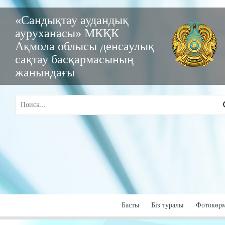
«Сандықтау аудандық
ауруханасы» МКҚК
Ақмола облысы денсаулық
сақтау басқармасының
жанындағы
Басты
Бiз туралы
Фотокөр