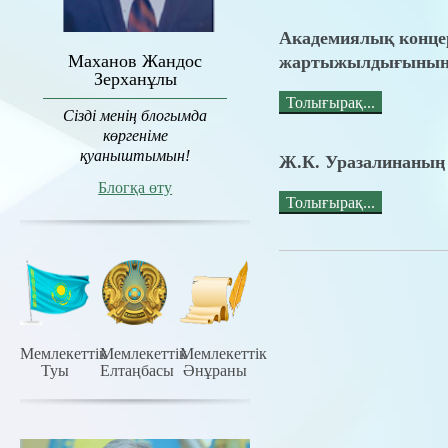
Академиялық концер
Маханов Жандос
жартыжылдығының
Зерханұлы
Толығырақ...
Сізді менің блогымда
көргеніме
қуаныштымын!
Ж.К. Уразалинаның
Блогқа өту
Толығырақ...
Мемлекеттiк
Мемлекеттiк
Мемлекеттiк
Туы
Елтаңбасы
Әнұраны