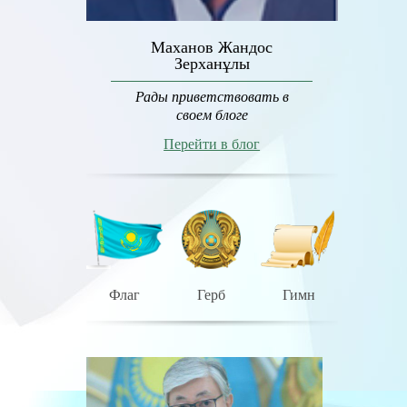
Маханов Жандос
Зерханұлы
Рады приветствовать в
своем блоге
Перейти в блог
Флаг
Герб
Гимн