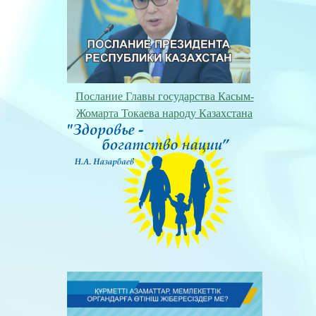
Послание Главы государства Касым-
Жомарта Токаева народу Казахстана