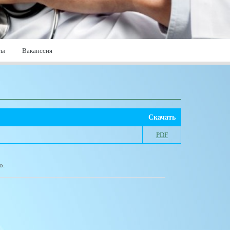
ты
Ваканссия
Скачать
PDF
о.