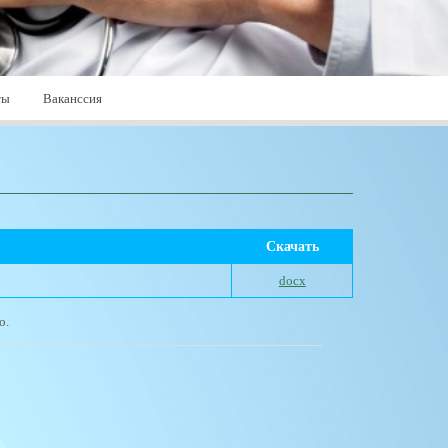
ты
Ваканссия
Скачать
docx
о.