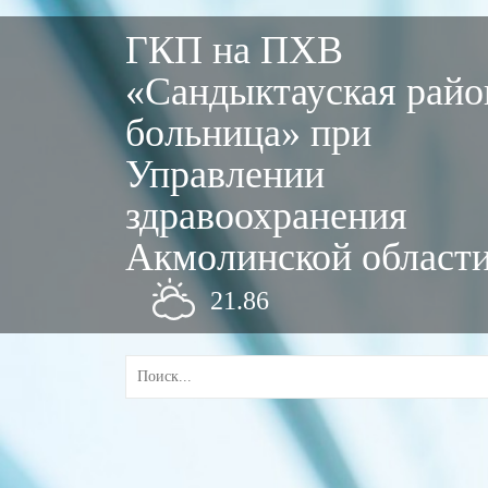
ГКП на ПХВ
«Сандыктауская райо
больница» при
Управлении
здравоохранения
Акмолинской област
21.86