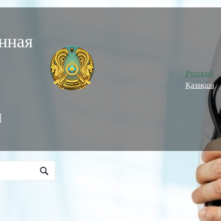
нная
Русский
Қазақша
и