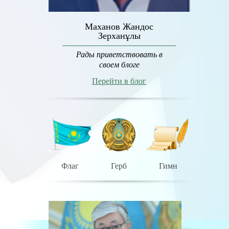
Маханов Жандос
Зерханұлы
Рады приветствовать в
своем блоге
Перейти в блог
Флаг
Герб
Гимн