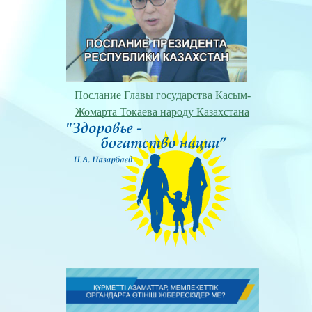
Послание Главы государства Касым-
Жомарта Токаева народу Казахстана