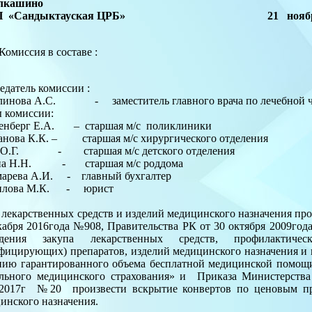
алкашино
П «Сандыктауская ЦРБ» 21 ноября 2
Комиссия в составе :
едатель комиссии :
алинова А.С. - заместитель главного врача по лечебной 
 комиссии:
енберг Е.А. – старшая м/с поликлиники
нова К.К. – старшая м/с хирургического отделения
а О.Г. - старшая м/с детского отделения
на Н.Н. - старшая м/с роддома
марева А.И. - главный бухгалтер
илова М.К. - юрист
 лекарственных средств и изделий медицинского назначения про
кабря 2016года №908, Правительства РК от 30 октября 2009го
едения закупа лекарственных средств, профилактическ
фицирующих) препаратов, изделий медицинского назначения и 
нию гарантированного объема бесплатной медицинской помощи
льного медицинского страхования» и Приказа Министерства
.2017г №20 произвести вскрытие конвертов по ценовым пр
инского назначения.