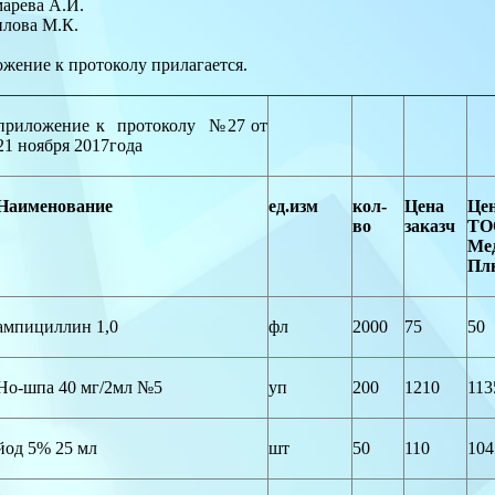
марева А.И.
лова М.К.
жение к протоколу прилагается.
приложение к протоколу №27 от
21 ноября 2017года
Наименование
ед.изм
кол-
Цена
Це
во
заказч
Т
Ме
Пл
ампициллин 1,0
фл
2000
75
50
Но-шпа 40 мг/2мл №5
уп
200
1210
113
йод 5% 25 мл
шт
50
110
104