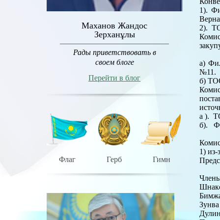
Конве
1). 
Верна
Маханов Жандос
2). Т
Зерханұлы
Комис
закуп
Рады приветствовать в
своем блоге
а) Ф
№11.
Перейти в блог
б) ТО
Коми
поста
источ
а ). 
б). Ф
Комис
1) из
Флаг
Герб
Гимн
Пред
Чл
Шнаке
Бимжа
Зунва
Дулин