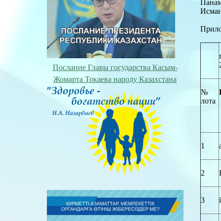
Пана
Исмаи
Прило
Послание Главы государства Касым-
Жомарта Токаева народу Казахстана
№
лота
1
2
3