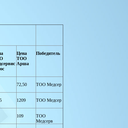
на
Цена
Победитель
ОО
ТОО
дсервис
Арша
юс
72,50
ТОО Медсер
5
1209
ТОО Медсер
109
ТОО
Медсерв