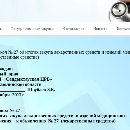
с
Государственные закупки
Фотогалерея
Новости
Контак
кол № 27 об итогах закупа лекарственных средств и изделий ме
рственные средства)
рждаю
ный врач
 «Сандыктауская ЦРБ»
кмолинской области
___________ Шаубаев З.Б.
оября 2017г
окол № 27
огах закупа лекарственных средств и изделий медицинского
чения к объявлению № 27 (лекарственные средства)