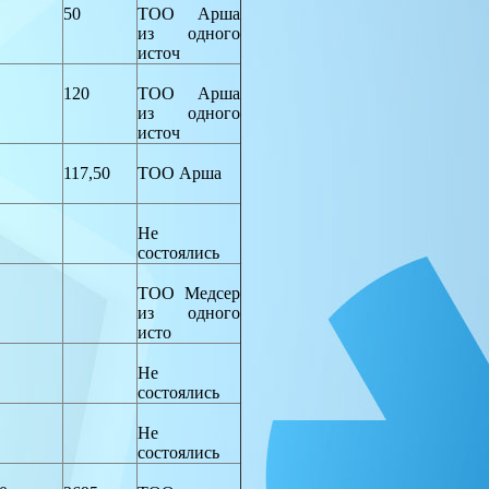
50
ТОО Арша
из одного
источ
120
ТОО Арша
из одного
источ
117,50
ТОО Арша
Не
состоялись
ТОО Медсер
из одного
исто
Не
состоялись
Не
состоялись