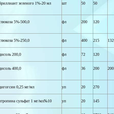
бриллиант зеленого 1%-20 мл
шт
50
50
глюкоза 5%-500,0
фл
200
120
глюкоза 5%-250,0
фл
400
215
132
дисоль 200,0
фл
72
120
дисоль 400,0
фл
36
200
200
дигогсин 0,25 мг/мл
уп
20
270
атропина сульфат 1 мг/мл№10
уп
20
145