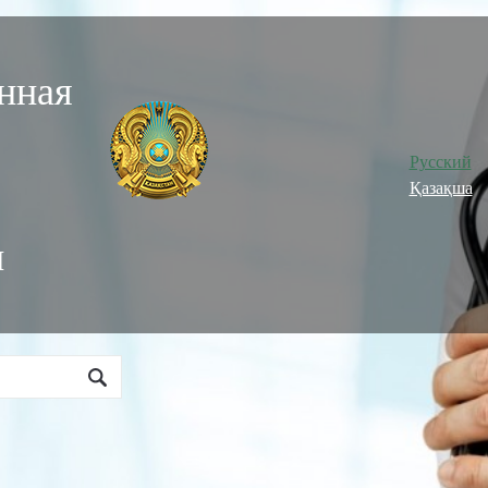
нная
Русский
Қазақша
и