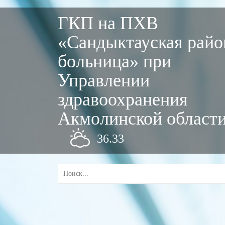
ГКП на ПХВ
«Сандыктауская райо
больница» при
Управлении
здравоохранения
Акмолинской област
36.33