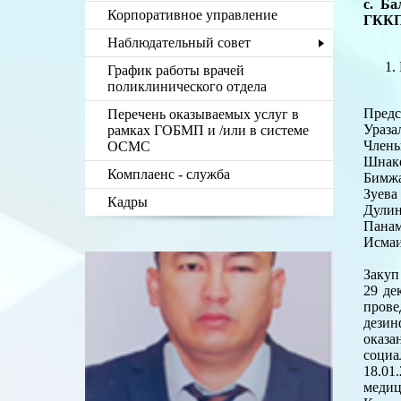
с. Б
Корпоративное управление
ГКК
Наблюдательный совет
График работы врачей
поликлинического отдела
Предс
Перечень оказываемых услуг в
Ураз
рамках ГОБМП и /или в системе
Члены
ОСМС
Шнак
Комплаенс - служба
Бимжа
Зуев
Кадры
Дули
Пана
Исма
Закуп
29 де
пров
дезин
оказа
социа
18.01
медиц