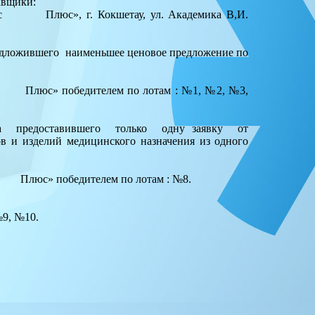
тавщики:
вис Плюс», г. Кокшетау, ул. Академика В,И.
едложившего наименьшее ценовое предложение по
ис Плюс» победителем по лотам : №1, №2, №3,
ика предоставившего только одну заявку от
и изделий медицинского назначения из одного
с Плюс» победителем по лотам : №8.
№9, №10.