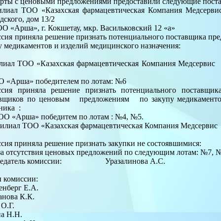
рты с ценовыми предложениями предоставили следующие пос
Филиал ТОО «Казахская фармацевтическая Компания Медсер
дского, дом 13/2
ОО «Арша», г. Кокшетау, мкр. Васильковский 12 «а»
сия приняла решение признать потенциального поставщика пр
у медикаментов и изделий медицинского назначения:
илиал ТОО «Казахская фармацевтическая Компания Медсерв
О «Арша» победителем по лотам: №6
ссия приняла решение признать потенциального поставщ
вщиков по ценовым предложениям по закупу медикаментов 
ника :
ТОО «Арша» победитем по лотам : №4, №5.
илиал ТОО «Казахская фармацевтическая Компания Медсерви
сия приняла решение признать закупки не состоявшимися:
-за отсутствия ценовых предложений по следующим лотам: №7, 
седатель комиссии: Уразалинова А.С.
ены комиссии:
нберг Е.А.
нова К.К.
 О.Г.
а Н.Н.