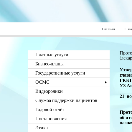
Главная
О на
Прото
Платные услуги
(лека
Бизнес-планы
Утве
Государственные услуги
глав
ГККП
ОСМС
УЗ А
_____
Видеоролики
21 н
Служба поддержки пациентов
Годовой отчёт
Прот
об ит
Постановления
назна
Этика