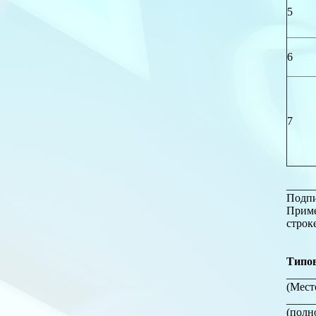
5
6
7
_____
Подпи
Приме
строк
Типов
____
(Мест
_____
(полн