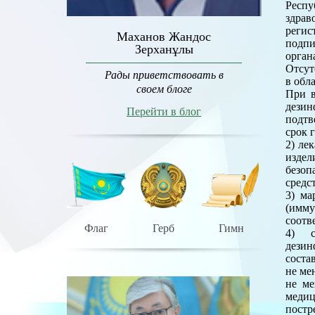
Респу
здра
регис
Маханов Жандос
подпи
Зерханұлы
орган
Отсут
Рады приветствовать в
в обл
своем блоге
При в
дези
Перейти в блог
подтв
срок 
2) ле
изде
безоп
средс
3) ма
(имм
соотв
Флаг
Герб
Гимн
4) с
дези
соста
не ме
не ме
меди
пост