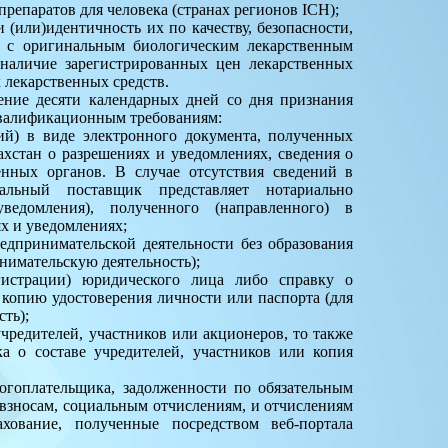
репаратов для человека (странах регионов ICH);
(или)идентичность их по качеству, безопасности,
х с оригинальным биологическим лекарственным
наличие зарегистрированных цен лекарственных
 лекарственных средств.
чение десяти календарных дней со дня признания
квалификационным требованиям:
ий) в виде электронного документа, полученных
ахстан о разрешениях и уведомлениях, сведения о
нных органов. В случае отсутствия сведений в
альный поставщик представляет нотариально
ведомления), полученного (направленного) в
ях и уведомлениях;
едпринимательской деятельности без образования
нимательскую деятельность);
егистрации) юридического лица либо справку о
 копию удостоверения личности или паспорта (для
ть);
учредителей, участников или акционеров, то также
а о составе учредителей, участников или копия
логоплательщика, задолженности по обязательным
зносам, социальным отчислениям, и отчислениям
хование, полученные посредством веб-портала