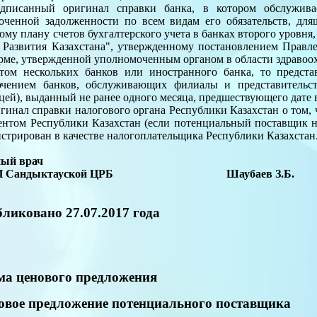
одписанный оригинал справки банка, в котором обслужива
оченной задолженности по всем видам его обязательств, для
ому плану счетов бухгалтерского учета в банках второго уровн
 Развития Казахстана", утвержденному постановлением Правл
рме, утвержденной уполномоченным органом в области здравоо
том нескольких банков или иностранного банка, то представ
чением банков, обслуживающих филиалы и представительст
цей), выданный не ранее одного месяца, предшествующего дате 
игинал справки налогового органа Республики Казахстан о том,
ентом Республики Казахстан (если потенциальный поставщик н
истрирован в качестве налогоплательщика Республики Казахстан
ный врач
П Сандыктауской ЦРБ Шаубаев З.Б.
ликовано 27.07.2017 года
а ценового предложения
вое предложение потенциального поставщика