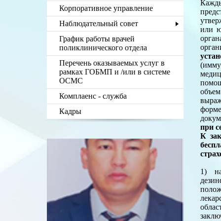
Кажд
Корпоративное управление
предс
утвер
Наблюдательный совет
или ю
орган
График работы врачей
орган
поликлинического отдела
уста
Перечень оказываемых услуг в
(имм
рамках ГОБМП и /или в системе
медиц
ОСМС
помощ
объем
Комплаенс - служба
выраж
форме
Кадры
докум
при с
К за
бесп
страх
1) н
дези
поло
лекар
облас
заклю