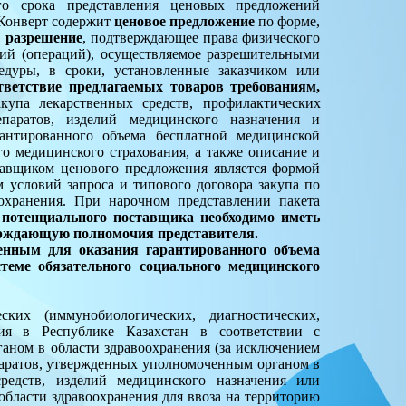
го срока представления ценовых предложений
 Конверт содержит
ценовое предложение
по форме,
,
разрешение
, подтверждающее права физического
ий (операций), осуществляемое разрешительными
едуры, в сроки, установленные заказчиком или
ветствие предлагаемых товаров требованиям,
упа лекарственных средств, профилактических
епаратов, изделий медицинского назначения и
антированного объема бесплатной медицинской
о медицинского страхования, а также описание и
тавщиком ценового предложения является формой
м условий запроса и типового договора закупа по
охранения. При нарочном представлении пакета
 потенциального поставщика необходимо иметь
ерждающую полномочия представителя.
енным для оказания гарантированного объема
еме обязательного социального медицинского
ских (иммунобиологических, диагностических,
ия в Республике Казахстан в соответствии с
аном в области здравоохранения (за исключением
паратов, утвержденных уполномоченным органом в
средств, изделий медицинского назначения или
области здравоохранения для ввоза на территорию