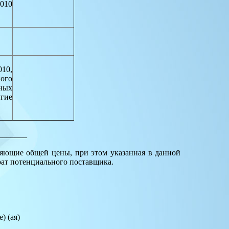
010
10,
ого
нных
гие
_______
яющие общей цены, при этом указанная в данной
трат потенциального поставщика.
) (ая)