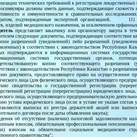
низации технических требований к регистрации лекарственных п
иосимиляры должны иметь данные, подтверждающие схожесть и 
тивности и иммуногенности в сравнительных исследования
аратом, подтвержденные экспертной организацией.
11) 
тв, изделий медицинского назначения, за исключением орфанных
дитель
представляет заказчику или организатору закупа в те
ителем следующие документы, подтверждающие соответствие 
пии разрешений (уведомлений) либо разрешений (уведомлен
авленных) в соответствии с законодательством Республики Каз
ых подтверждаются в информационных системах государстве
рмационных системах государственных органов, потенци
идетельствованную копию соответствующего разрешения (у
етствии с законодательством Республики Казахстан о разрешени
пию документа, предоставляющего право на осуществление пр
ческого лица (для физического лица, осуществляющего предпри
пию свидетельства о государственной регистрации (перер
арственной регистрации (перерегистрации) юридического лица,
еского лица, осуществляющего предпринимательскую деятельнос
пию устава юридического лица (если в уставе не указан состав 
тавляются выписка из реестра держателей акций или выписк
ительного договора после даты объявления закупа);
едения об отсутствии (наличии) налоговой задолженности на
онным взносам, обязательным профессиональным пенсионным в
и) взносам на обязательное социальное медицинское стра
тронного правительства";