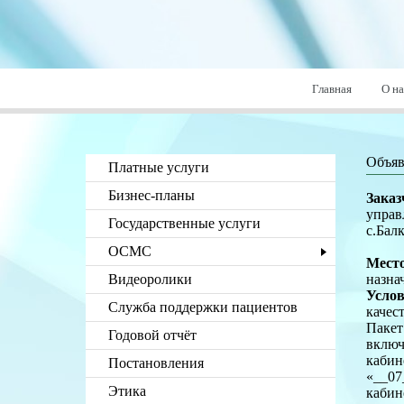
Главная
О на
Объяв
Платные услуги
Бизнес-планы
Заказ
упра
Государственные услуги
с.Бал
ОСМС
Место
Видеоролики
назна
Услов
Служба поддержки пациентов
качес
Пакет
Годовой отчёт
включ
кабин
Постановления
«__07
Этика
кабин