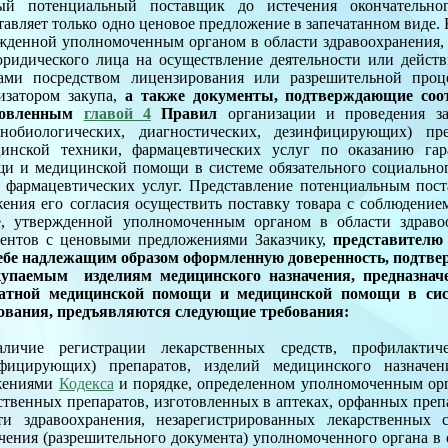
ый потенциальный поставщик до истечения окончательно
тавляет только одно ценовое предложение в запечатанном виде.
жденной уполномоченным органом в области здравоохранения
ридического лица на осуществление деятельности или действ
ами посредством лицензирования или разрешительной проц
изатором закупа,
а также документы, подтверждающие соот
новленным
главой 4
Правил
организации и проведения зак
унобиологических, диагностических, дезинфицирующих) пр
инской техники, фармацевтических услуг по оказанию гар
и и медицинской помощи в системе обязательного социальног
 фармацевтических услуг. Представление потенциальным пос
ения его согласия осуществить поставку товара с соблюдение
, утвержденной уполномоченным органом в области здраво
ентов с ценовыми предложениями Заказчику,
представителю
ебе надлежащим образом оформленную доверенность, подтв
купаемым изделиям медицинского назначения, предназнач
латной медицинской помощи и медицинской помощи в сист
ования, предъявляются следующие требования:
аличие регистрации лекарственных средств, профилактиче
нфицирующих) препаратов, изделий медицинского назначен
жениями
Кодекса
и порядке, определенном уполномоченным орг
ственных препаратов, изготовленных в аптеках, орфанных пре
ти здравоохранения, незарегистрированных лекарственных 
чения (разрешительного документа) уполномоченного органа в 