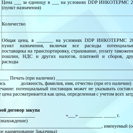
Цена ___ за единицу в ___ на условиях DDP ИНКОТЕРМС 2
(пункт назначения)
Количество
Общая цена, в _______ на условиях DDP ИНКОТЕРМС 20
пункт назначения, включая все расходы потенциальн
поставщика на транспортировку, страхование, уплату таможе
пошлин, НДС и других налогов, платежей и сборов, дру
расходы
____ Печать (при наличии) ________________________________
сь должность, фамилия, имя, отчество (при его наличии)
чание: потенциальный поставщик может не указывать составл
е цена рассматривается как цена, определенная с учетом всех за
ой договор закупа
________________ «___» __________ _____ г.
онахождение)
___________________________________________, именуемый (ое
ое наименование Заказчика)