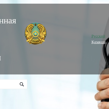
нная
Русский
Қазақша
и