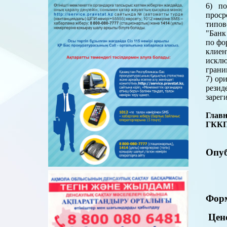
6) п
проср
типов
"Банк
по фо
клиен
исклю
грани
7) ор
резид
зарег
Глав
ГКК
Опуб
Форм
Цено