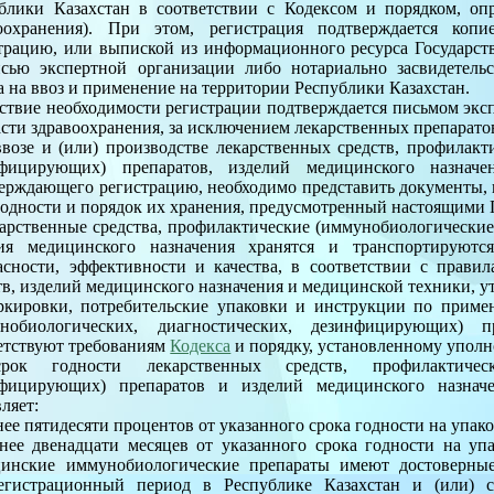
блики Казахстан в соответствии с Кодексом и порядком, о
воохранения). При этом, регистрация подтверждается коп
трацию, или выпиской из информационного ресурса Государств
сью экспертной организации либо нотариально засвидетель
а на ввоз и применение на территории Республики Казахстан.
ствие необходимости регистрации подтверждается письмом экс
асти здравоохранения, за исключением лекарственных препарато
возе и (или) производстве лекарственных средств, профилакт
нфицирующих) препаратов, изделий медицинского назначе
ерждающего регистрацию, необходимо представить документы, 
годности и порядок их хранения, предусмотренный настоящими
карственные средства, профилактические (иммунобиологически
лия медицинского назначения хранятся и транспортируютс
асности, эффективности и качества, в соответствии с прави
тв, изделий медицинского назначения и медицинской техники,
ркировки, потребительские упаковки и инструкции по приме
унобиологических, диагностических, дезинфицирующих) п
етствуют требованиям
Кодекса
и порядку, установленному уполн
рок годности лекарственных средств, профилактически
нфицирующих) препаратов и изделий медицинского назначе
вляет:
нее пятидесяти процентов от указанного срока годности на упако
нее двенадцати месяцев от указанного срока годности на упа
цинские иммунобиологические препараты имеют достоверны
регистрационный период в Республике Казахстан и (или) 