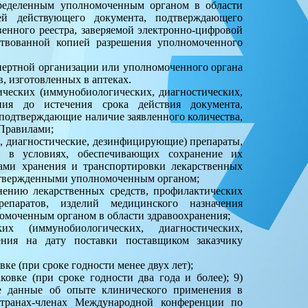
пределенным уполномоченным органом в области
ией действующего документа, подтверждающего
енного реестра, заверяемой электронно-цифровой
ствованной копией разрешения уполномоченного
пертной организации или уполномоченного органа
в, изготовленных в аптеках.
ических (иммунобиологических, диагностических,
ния до истечения срока действия документа,
подтверждающие наличие заявленного количества,
 Правилами;
е, диагностические, дезинфицирующие) препараты,
я в условиях, обеспечивающих сохранение их
лами хранения и транспортировки лекарственных
 утвержденными уполномоченным органом;
нению лекарственных средств, профилактических
репаратов, изделий медицинского назначения
омоченным органом в области здравоохранения;
х (иммунобиологических, диагностических,
ния на дату поставки поставщиком заказчику
вке (при сроке годности менее двух лет);
ковке (при сроке годности два года и более);
9)
е данные об опыте клинического применения в
странах-членах Международной конференции по