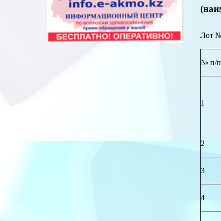
(наи
Лот №
№ п/
1
2
3
4