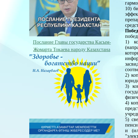
гармо
10) б
эффек
преп
средс
Побе
побед
1) ко
Послание Главы государства Касым-
(напр
Жомарта Токаева народу Казахстана
котор
инфо
засв
соотв
2) ко
юриди
3) ко
госуд
физич
4) ко
предс
учред
5) св
пенси
и (ил
"элек