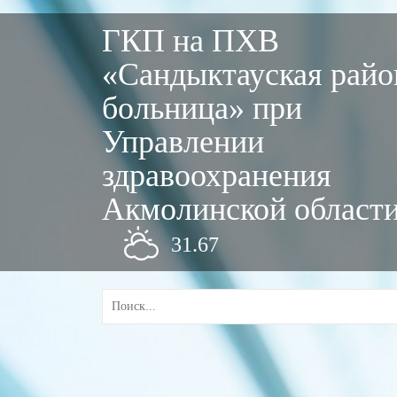
ГКП на ПХВ
«Сандыктауская райо
больница» при
Управлении
здравоохранения
Акмолинской област
31.67