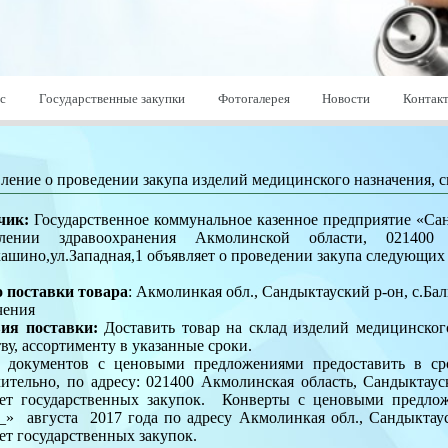
с
Государственные закупки
Фотогалерея
Новости
Контак
ление о проведении закупа изделий медицинского назначения, 
чик:
Государственное коммунальное казенное предприятие «Сан
влении здравоохранения Акмолинской области, 021400 
кашино,ул.Западная,1 объявляет о проведении закупа следующих 
 поставки товара
: Акмолинкая обл., Сандыктауский р-он, с.Ба
чения
ия поставки:
Доставить товар на склад изделий медицинског
тву, ассортименту в указанные сроки.
 документов с ценовыми предложениями предоставить в ср
ительно, по адресу: 021400 Акмолинская область, Сандыктауски
ет государственных закупок. Конверты с ценовыми предлож
_» августа 2017 года по адресу Акмолинкая обл., Сандыктауск
ет государственных закупок.