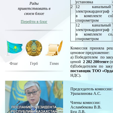
установка
Рады
2
12 канальный
приветствовать в
электрокардиограф
своем блоге
в комплекте со
спирометром
Перейти в блог
12 канальный
электрокардиограф
в комплекте со
спирометром
Комиссия приняла реш
ценовое предложение:
а) Победителем по зак
ценой
2 202 200тенге
(п
Флаг
Герб
Гимн
б)Победителем по за
поставщик ТОО «Орд
НДС).
Председатель комиссии:
Уразалинова А.С.
Члены комисс
Асламбекова В.В.
Буц Л.В.