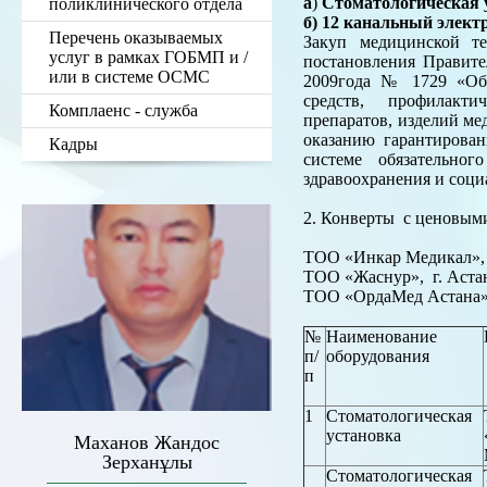
а
)
Стоматологическая 
поликлинического отдела
б) 12 канальный элект
Перечень оказываемых
Закуп медицинской т
услуг в рамках ГОБМП и /
постановления Правите
или в системе ОСМС
2009года № 1729 «Об 
средств, профилакти
Комплаенс - служба
препаратов, изделий ме
оказанию гарантирова
Кадры
системе обязательно
здравоохранения и соци
2. Конверты с ценовым
ТОО «Инкар Медикал», г
ТОО «Жаснур», г. Астана
ТОО «ОрдаМед Астана», г
№
Наименование
п/
оборудования
п
1
Стоматологическая
установка
Маханов Жандос
Зерханұлы
Стоматологическая