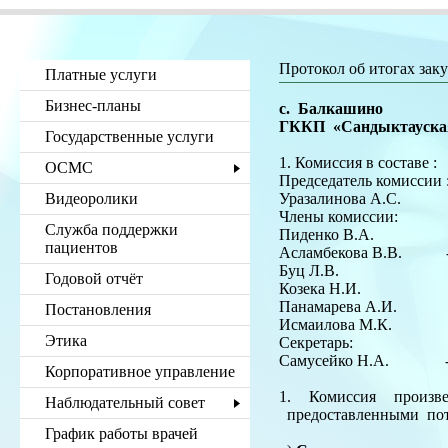
Протокол об итогах зак
Платные услуги
Бизнес-планы
с. Балкашино
ГККП «Сандыкта
Государственные услуги
1. Комиссия в составе :
ОСМС
Председатель комиссии 
Видеоролики
Уразалинова А.С. - з
Члены комиссии:
Служба поддержки
Пиденко В.А. – зам
пациентов
Асламбекова В.В. - 
Буц Л.В. - мед/
Годовой отчёт
Козека Н.И. - зуб
Панамарева А.И. - 
Постановления
Исмаилова М.К. -
Этика
Секретарь:
Самусейко Н.А. - бу
Корпоративное управление
1. Комиссия произ
Наблюдательный совет
предоставленными пот
График работы врачей