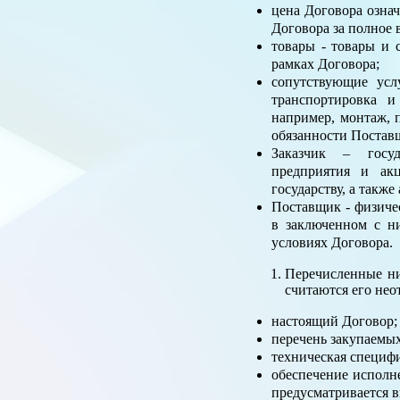
цена Договора озна
Договора за полное 
товары - товары и 
рамках Договора;
сопутствующие усл
транспортировка и
например, монтаж, п
обязанности Постав
Заказчик – госуд
предприятия и ак
государству, а такж
Поставщик - физиче
в заключенном с н
условиях Договора.
Перечисленные ни
считаются его нео
настоящий Договор;
перечень закупаемых
техническая специф
обеспечение исполн
предусматривается в