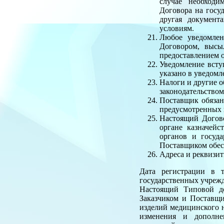
случае необходи
Договора на госу
другая документ
условиям.
Любое уведомлени
Договором, высы
предоставлением 
Уведомление всту
указано в уведомле
Налоги и другие о
законодательством
Поставщик обязан
предусмотренных 
Настоящий Догово
органе казначейс
органов и госуд
Поставщиком обес
Адреса и реквизи
Дата регистрации в т
государственных учреж
Настоящий Типовой до
Заказчиком и Поставщи
изделий медицинского 
изменения и дополнен