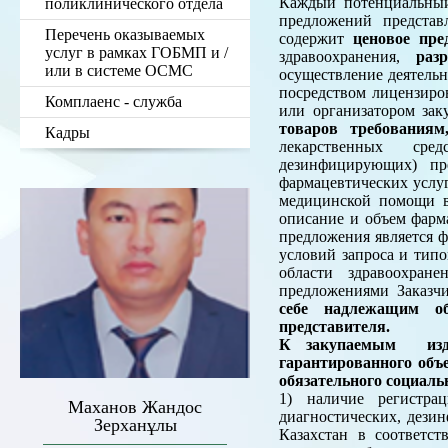
Каждый потенциальный
поликлинического отдела
предложений представ
Перечень оказываемых
содержит
ценовое пре
услуг в рамках ГОБМП и /
здравоохранения,
раз
или в системе ОСМС
осуществление деятель
посредством лицензиро
Комплаенс - служба
или организатором зак
товаров требования
Кадры
лекарственных сред
дезинфицирующих) пре
фармацевтических услу
медицинской помощи в 
описание и объем фарм
предложения является ф
условий запроса и тип
области здравоохран
предложениями Заказч
себе надлежащим об
представителя.
К закупаемым издел
гарантированного объ
обязательного социаль
1) наличие регистрац
Маханов Жандос
диагностических, дези
Зерханұлы
Казахстан в соответс