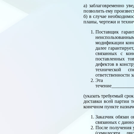
а) заблаговременно ув
позволить ему произвес
б) в случае необходимо
планы, чертежи и техни
Поставщик гарант
неиспользованны
модификации конс
далее гарантирует
связанных с кон
поставленных то
дефектов в конст
технической сп
ответственности з
Эта г
течение_________
(указать требуемый срок
доставки всей партии т
конечном пункте назнач
Заказчик обязан 
связанных с данно
После получения у
(семидесяти дв