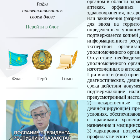
органом в области здр
Рады
аптеках, орфанных 
приветствовать в
здравоохранения, незар
своем блоге
или заключения (разре
для ввоза на террит
Перейти в блог
определенным уполном
подтверждается копией
информационного ресур
экспертной организа
уполномоченного органа
Отсутствие необходим
уполномоченного орган
изготовленных в аптека
При ввозе и (или) прои
Флаг
Герб
Гимн
диагностических, дези
срока действия докуме
подтверждающие налич
предусмотренный наст
2) лекарственные ср
дезинфицирующие) преп
условиях, обеспечивающ
с правилами хранени
назначения и медицинс
3) маркировки, потреб
профилактических (им