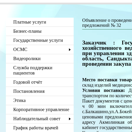
Объявление о проведени
Платные услуги
предложений № 32
Бизнес-планы
Государственные услуги
Заказчик :
Госу
хозяйственного в
ОСМС
при управлении з
область, Сандыкта
Видеоролики
проведении закупа
Служба поддержки
пациентов
Место поставки товар
Годовой отчёт
склад изделий медицинс
Условия поставки:
До
Постановления
транспортом по количест
Этика
Пакет документов с цен
ч 00 мин включитель
Корпоративное управление
с.Балкашино,ул.А.Боке
ценовыми предложениям
Наблюдательный совет
адресу Акмолинкая обл
кабинет государственны
График работы врачей