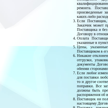
квалифицированно
ремонта. Постав
произведенные за
каких-либо расход
Если Поставщик, 
Заказчик может п
Поставщика и без
Договору в отнош
Оплата Поставщи
указанные в пункт
Цены, указанные
Поставщиком в его
Никакие отклонен
отгрузки, упаков
документы Догово
обеими сторонами
Если любое измен
для поставки любо
то и другое соотв
поправки. Все за
должны быть пре
распоряжения об и
Поставщик ни полн
настоящему Догово
Поставка товар