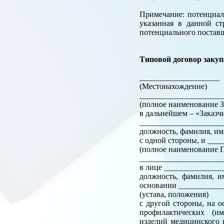
Примечание: потенциал
указанная в данной ст
потенциального постав
Типовой договор закуп
_________________
(Местонахождение)
______________________
(полное наименование З
в дальнейшем – «Заказч
_____________________
должность, фамилия, им
с одной стороны, и __
(полное наименование П
______________________
в лице ______________
должность, фамилия, и
основании ___________
(устава, положения)
с другой стороны, на 
профилактических (им
изделий медицинского 