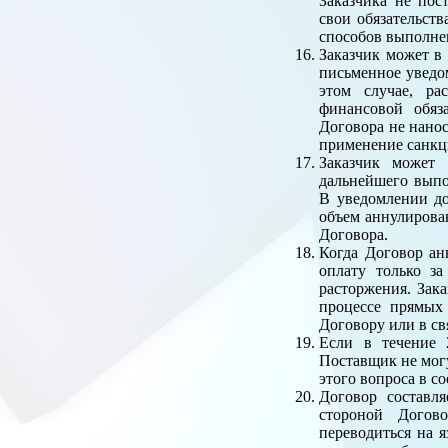
Заказчика не по
свои обязательств
способов выполнен
Заказчик может в
письменное уведо
этом случае, ра
финансовой обяз
Договора не нанос
применение санкци
Заказчик может 
дальнейшего выпо
В уведомлении до
объем аннулирован
Договора.
Когда Договор ан
оплату только за
расторжения. Зак
процессе прямых
Договору или в св
Если в течение 
Поставщик не могу
этого вопроса в с
Договор составля
стороной Догово
переводиться на я