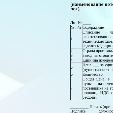
(наименование пот
лот)
Лот № ____
№ п/п
Содержание
Описание лек
непатентованное
1
техническая хара
изделия медицин
2
Страна происхож
3
Завод-изготовите
4
Единица измере
Цена ___ за ед
5
(пункт назначени
6
Количество
Общая цена, в
пункт назначе
7
поставщика на т
пошлин, НДС и 
расходы
_________ Печать (при
Подпись должность, ф