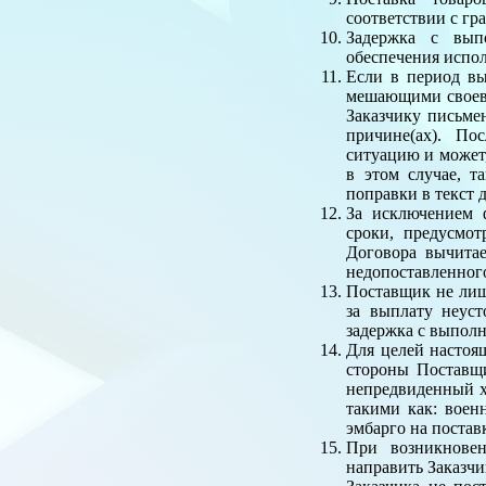
соответствии с гр
Задержка с вып
обеспечения испол
Если в период вы
мешающими своевр
Заказчику письме
причине(ах). По
ситуацию и может
в этом случае, т
поправки в текст 
За исключением 
сроки, предусмот
Договора вычита
недопоставленного
Поставщик не лиш
за выплату неуст
задержка с выполн
Для целей настоя
стороны Поставщи
непредвиденный х
такими как: воен
эмбарго на постав
При возникновен
направить Заказчи