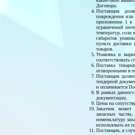
какие-либо вышеп
Договора.
Поставщик долж
повреждения или 
приложении 1 к 
ограничений инте
температур, соли 
габаритов упаков
пункта доставки 
товаров.
Упаковка и марк
соответствовать 
Поставка товаро
оговоренными в п
Поставщик должен
тендерной докумен
и оплачивается По
В рамках данного
документации.
Цены на сопутств
Заказчик может
запасных частях
номенклатуру зап
использовать их п
Поставщик, в случ