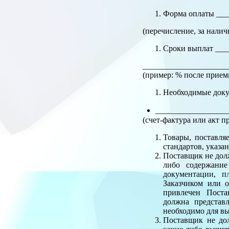
Форма оплаты ___
(перечисление, за налич
Сроки выплат ___
_____________________
(пример: % после приемк
Необходимые доку
_________________
(счет-фактура или акт п
Товары, поставля
стандартов, указа
Поставщик не долж
либо содержание
документации, п
Заказчиком или о
привлечен Поста
должна представ
необходимо для в
Поставщик не дол