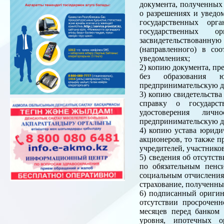
документа, полученных 
о разрешениях и уведо
государственных орг
государственных о
засвидетельствованн
(направленного) в со
уведомлениях;
2) копию документа, пр
без образования ю
предпринимательскую де
3) копию свидетельства
справку о государст
удостоверения лич
предпринимательскую де
4) копию устава юридич
акционеров, то также п
учредителей, участнико
5) сведения об отсутст
по обязательным пенс
социальным отчислениям
страхование, полученны
6) подписанный оригин
отсутствии просроченн
месяцев перед банком 
уровня, ипотечных о