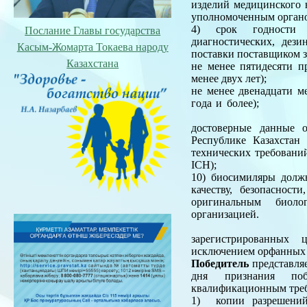
изделий медицинского 
уполномоченным органо
4) срок годности л
Послание Главы государства
диагностических, дез
Касым-Жомарта Токаева народу
поставки поставщиком з
Казахстана
не менее пятидесяти п
менее двух лет);
не менее двенадцати ме
год
9) медицинск
достоверные данные 
Республике Казахстан
технических требований
ICH);
10) биосимиляры долж
качеству, безопаснос
оригинальным биоло
организацией.
11
зарегистрированных 
исключением орфанных 
Победитель
представляе
дня признания поб
квалификационным тре
1) копии разрешений 