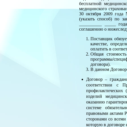
бесплатной медицинск
медицинского страхова
30 октября 2009 года
(указать способ) по 
__________ _____ год
соглашению о нижесле
Поставщик обязуе
качестве, опреде
оплатить в соотве
Общая стоимость
программы/специф
договора).
В данном Договор
Договор – граждан
соответствии с П
профилактических 
изделий медицинск
оказанию гарантиро
системе обязател
правовыми актами Р
сторонами со всеми
которую в договоре 