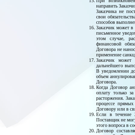
При возникновен
направить Заказчи
Заказчика не по
свои обязательств
способов выполнен
Заказчик может в
письменное уведо
этом случае, ра
финансовой обяз
Договора не нанос
применение санкци
Заказчик может 
дальнейшего выпо
В уведомлении до
объем аннулирован
Договора.
Когда Договор ан
оплату только за
расторжения. Зак
процессе прямых
Договору или в св
Если в течение 
Поставщик не могу
этого вопроса в с
Договор составля