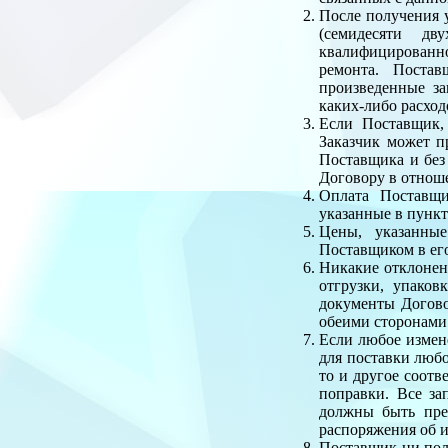
После получения у
(семидесяти дв
квалифицированно
ремонта. Постав
произведенные за
каких-либо расход
Если Поставщик, 
Заказчик может п
Поставщика и без
Договору в отнош
Оплата Поставщи
указанные в пункт
Цены, указанные
Поставщиком в его
Никакие отклонен
отгрузки, упаков
документы Догово
обеими сторонами
Если любое измен
для поставки любо
то и другое соотв
поправки. Все за
должны быть пре
распоряжения об и
Поставщик ни полн