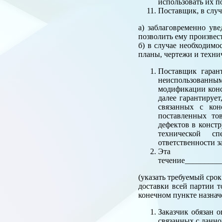
использовать их п
Поставщик, в случ
а) заблаговременно ув
позволить ему произвес
б) в случае необходимо
планы, чертежи и техни
Поставщик гарант
неиспользованны
модификации конс
далее гарантирует
связанных с кон
поставленных то
дефектов в конст
технической сп
ответственности з
Эта г
течение_________
(указать требуемый срок
доставки всей партии т
конечном пункте назнач
Заказчик обязан 
связанных с данно