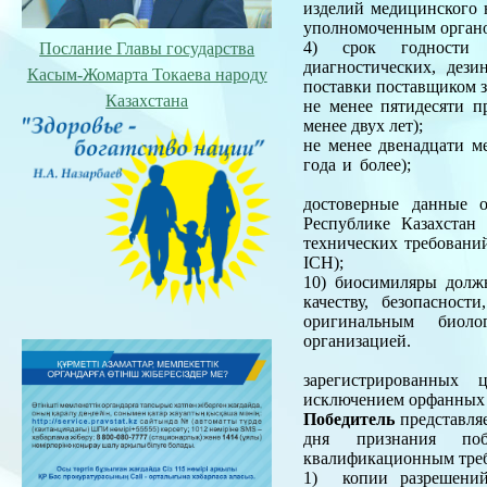
изделий медицинского 
уполномоченным органо
4) срок годности л
Послание Главы государства
диагностических, дез
Касым-Жомарта Токаева народу
поставки поставщиком з
Казахстана
не менее пятидесяти п
менее двух лет);
не менее двенадцати ме
год
9) медицинск
достоверные данные 
Республике Казахстан
технических требований
ICH);
10) биосимиляры долж
качеству, безопаснос
оригинальным биоло
организацией.
11
зарегистрированных 
исключением орфанных 
Победитель
представляе
дня признания поб
квалификационным тре
1) копии разрешений