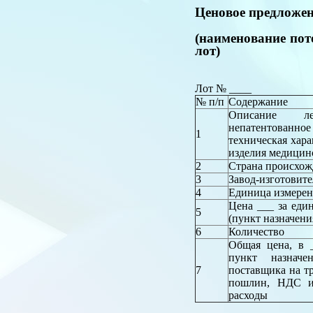
Ценовое предложе
(наименование пот
лот)
Лот № ____
№ п/п
Содержание
Описание лек
непатентованное
1
техническая хара
изделия медицин
2
Страна происхож
3
Завод-изготовите
4
Единица измере
Цена ___ за ед
5
(пункт назначени
6
Количество
Общая цена, в
пункт назначе
7
поставщика на т
пошлин, НДС и 
расходы