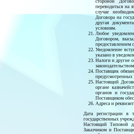
стороной Догово
переводиться на я
случае необходи
Договора на госу
другая документ
условиям.
Любое уведомлен
Договором, высы
предоставлением 
Уведомление всту
указано в уведомле
Налоги и другие о
законодательством
Поставщик обязан
предусмотренных 
Настоящий Догово
органе казначейс
органов и госуд
Поставщиком обес
Адреса и реквизи
Дата регистрации в т
государственных учреж
Настоящий Типовой до
Заказчиком и Поставщи