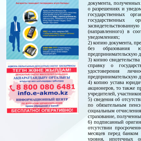
документа, полученных 
о разрешениях и уведо
государственных орг
государственных о
засвидетельствованн
(направленного) в со
уведомлениях;
2) копию документа, пр
без образования ю
предпринимательскую де
3) копию свидетельства
справку о государст
удостоверения лич
предпринимательскую де
4) копию устава юридич
акционеров, то также п
учредителей, участнико
5) сведения об отсутст
по обязательным пенс
социальным отчислениям
страхование, полученны
6) подписанный оригин
отсутствии просроченн
месяцев перед банком 
уровня, ипотечных о