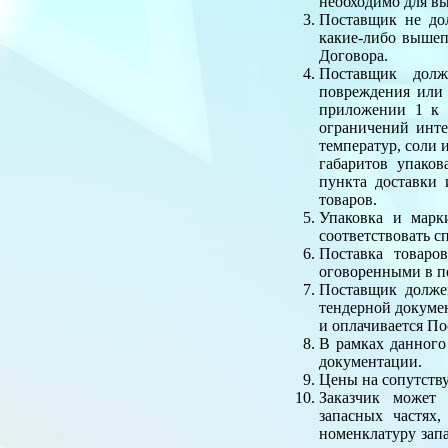
необходимо для в
Поставщик не дол
какие-либо вышеп
Договора.
Поставщик долж
повреждения или 
приложении 1 к 
ограничений инте
температур, соли 
габаритов упако
пункта доставки
товаров.
Упаковка и марк
соответствовать 
Поставка товаро
оговоренными в п
Поставщик должен
тендерной докумен
и оплачивается По
В рамках данного
документации.
Цены на сопутств
Заказчик может
запасных частях
номенклатуру зап