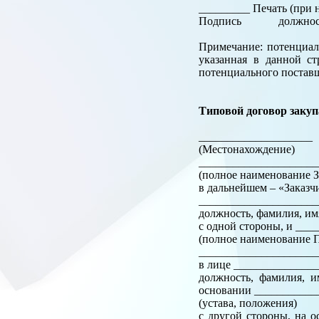
_________ Печать (при
Подпись должность, ф
Примечание: потенциал
указанная в данной ст
потенциального постав
Типовой договор закуп
_________________
(Местонахождение)
______________________
(полное наименование З
в дальнейшем – «Заказч
_____________________
должность, фамилия, им
с одной стороны, и __
(полное наименование П
______________________
в лице ______________
должность, фамилия, и
основании ___________
(устава, положения)
с другой стороны, на 