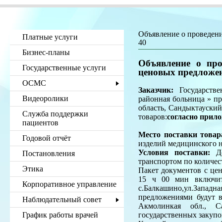
Объявление о проведен
Платные услуги
40
Бизнес-планы
Объявление о про
Государственные услуги
ценовых предложе
ОСМС
Заказчик:
Государстве
Видеоролики
районная больница » п
область, Сандыктауский
Служба поддержки
товаров:
согласно прил
пациентов
Место поставки товар
Годовой отчёт
изделий медицинского 
Условия поставки:
До
Постановления
транспортом по количест
Этика
Пакет документов с цен
15 ч 00 мин включите
Корпоративное управление
с.Балкашино,ул.Западна
предложениями будут 
Наблюдательный совет
Акмолинкая обл., Са
График работы врачей
государственных закупо