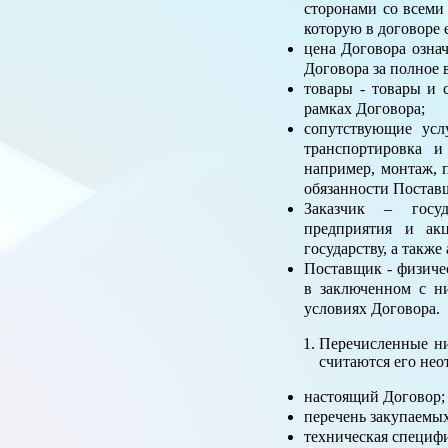
сторонами со всеми
которую в договоре 
цена Договора озна
Договора за полное 
товары - товары и 
рамках Договора;
сопутствующие усл
транспортировка и
например, монтаж, п
обязанности Постав
Заказчик – госуд
предприятия и ак
государству, а такж
Поставщик - физиче
в заключенном с н
условиях Договора.
Перечисленные ни
считаются его нео
настоящий Договор;
перечень закупаемых
техническая специф