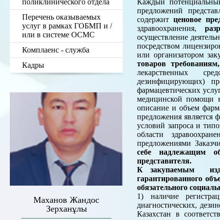
поликлинического отдела
Каждый потенциальный
предложений представ
Перечень оказываемых
содержит
ценовое пре
услуг в рамках ГОБМП и /
здравоохранения,
раз
или в системе ОСМС
осуществление деятель
посредством лицензиро
Комплаенс - служба
или организатором зак
товаров требования
Кадры
лекарственных сред
дезинфицирующих) пр
фармацевтических услу
медицинской помощи в 
описание и объем фарм
предложения является ф
условий запроса и тип
области здравоохран
предложениями Заказч
себе надлежащим об
представителя.
К закупаемым издел
гарантированного объ
обязательного социаль
1) наличие регистрац
Маханов Жандос
диагностических, дези
Зерханұлы
Казахстан в соответс