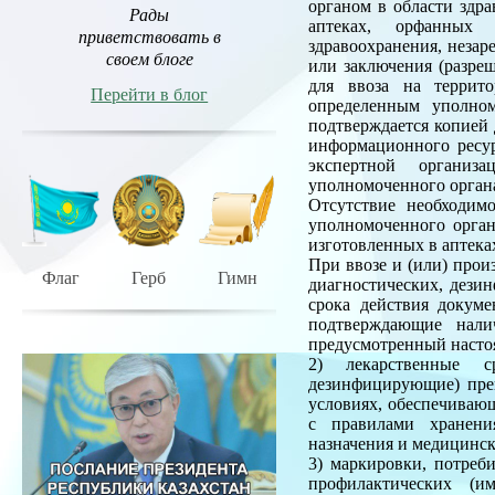
органом в области здр
Рады
аптеках, орфанных 
приветствовать в
здравоохранения, незар
своем блоге
или заключения (разре
для ввоза на террит
Перейти в блог
определенным уполном
подтверждается копией
информационного ресур
экспертной организа
уполномоченного органа
Отсутствие необходим
уполномоченного орган
изготовленных в аптека
При ввозе и (или) прои
Флаг
Герб
Гимн
диагностических, дези
срока действия докуме
подтверждающие нали
предусмотренный наст
2) лекарственные ср
дезинфицирующие) преп
условиях, обеспечивающ
с правилами хранени
назначения и медицинс
3) маркировки, потреб
профилактических (им