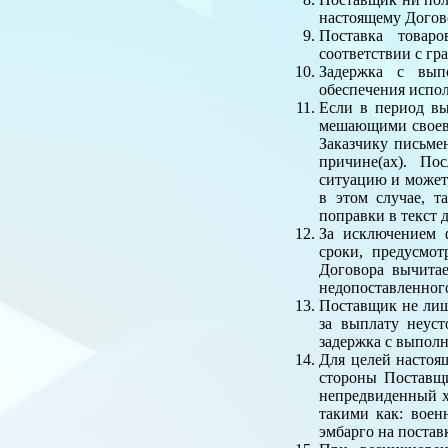
настоящему Догово
Поставка товар
соответствии с гр
Задержка с вып
обеспечения испол
Если в период в
мешающими своевр
Заказчику письме
причине(ах). По
ситуацию и может
в этом случае, 
поправки в текст 
За исключением 
сроки, предусмо
Договора вычита
недопоставленного
Поставщик не лиш
за выплату неус
задержка с выполн
Для целей настоя
стороны Поставщ
непредвиденный х
такими как: воен
эмбарго на постав