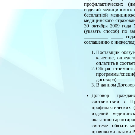
профилактических (им
изделий медицинского 
бесплатной медицинск
медицинского страхова
30 октября 2009 года
(указать способ) по 
__________ _____ год
соглашению о нижесле
Поставщик обязуе
качестве, опреде
оплатить в соотве
Общая стоимость
программы/специф
договора).
В данном Договор
Договор – граждан
соответствии с П
профилактических 
изделий медицинск
оказанию гарантиро
системе обязател
правовыми актами Р