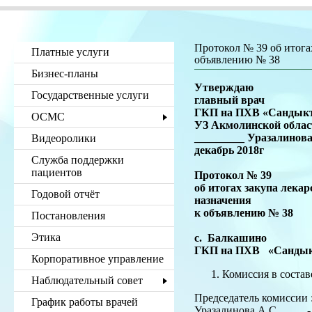
Протокол № 39 об итога
Платные услуги
объявлению № 38
Бизнес-планы
Утверждаю
Государственные услуги
главный врач
ГКП на ПХВ «Сандыкт
ОСМС
УЗ Акмолинской облас
_________ Уразалинова
Видеоролики
декабрь 2018г
Служба поддержки
пациентов
Протокол № 39
об итогах закупа лека
Годовой отчёт
назначения
к объявлению № 38
Постановления
Этика
с. Балкаш
ГКП на ПХВ «Сандык
Корпоративное управление
Комиссия в составе
Наблюдательный совет
Председатель комиссии 
График работы врачей
Уразалинова А.С. -