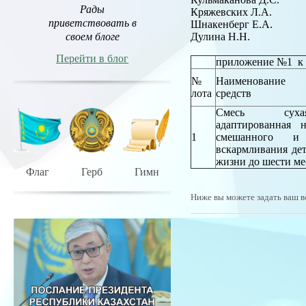
Рады
Кряжевских Л.А.
приветствовать в
Шнакенберг Е.А.
своем блоге
Дулина Н.Н.
Перейти в блог
приложение №1 к 
№
Наименование 
лота
средств
Смесь суха
адаптированная
1
смешанного и 
вскармливания де
жизни до шести ме
Флаг
Герб
Гимн
Ниже вы можете задать ваш в