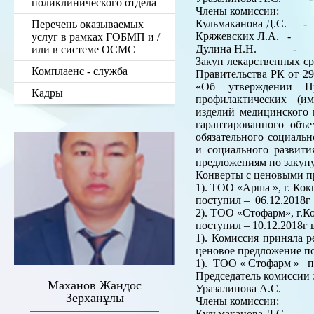
поликлинического отдела
Члены комиссии:
Кульмаканова Д.С. - 
Перечень оказываемых
Кряжевских Л.А. - ст
услуг в рамках ГОБМП и /
Дулина Н.Н. - ста
или в системе ОСМС
Закуп лекарственных ср
Комплаенс - служба
Правительства РК от 29
«Об утверждении Пр
Кадры
профилактических (им
изделий медицинского 
гарантированного объ
обязательного социаль
и социального развит
предложениям по закупу
Конверты с ценовыми п
1). ТОО «Арша », г. Кок
поступил – 06.12.2018г 
2). ТОО «Стофарм», г.Ко
поступил – 10.12.2018г 
1). Комиссия приняла 
ценовое предложение по
1). ТОО « Стофарм » п
Председатель комиссии 
Маханов Жандос
Уразалинова А.С.
Зерханұлы
Члены комиссии:
Кульмаканова Д.С.