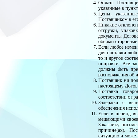
Оплата Поставщи
указанные в пункт
Цены, указанные
Поставщиком в его
Никакие отклонен
отгрузки, упаков
документы Догово
обеими сторонами
Если любое измен
для поставки любо
то и другое соотв
поправки. Все за
должны быть пре
распоряжения об и
Поставщик ни полн
настоящему Догово
Поставка товар
соответствии с гр
Задержка с вып
обеспечения испол
Если в период в
мешающими своевр
Заказчику письме
причине(ах). По
ситуацию и может