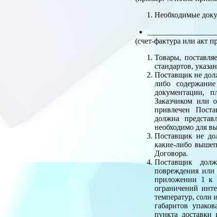
Необходимые доку
_________________
(счет-фактура или акт п
Товары, поставля
стандартов, указа
Поставщик не долж
либо содержание
документации, п
Заказчиком или 
привлечен Поста
должна представ
необходимо для в
Поставщик не дол
какие-либо вышеп
Договора.
Поставщик долж
повреждения или 
приложении 1 к 
ограничений инте
температур, соли 
габаритов упако
пункта доставки