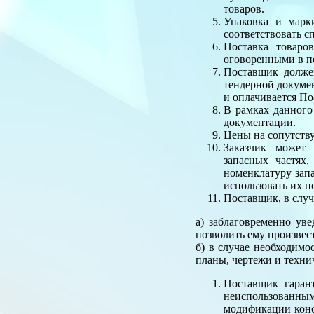
товаров.
Упаковка и марк
соответствовать 
Поставка товаро
оговоренными в п
Поставщик должен
тендерной докумен
и оплачивается По
В рамках данного
документации.
Цены на сопутств
Заказчик может
запасных частях
номенклатуру зап
использовать их п
Поставщик, в случ
а) заблаговременно ув
позволить ему произвес
б) в случае необходимо
планы, чертежи и техни
Поставщик гарант
неиспользованны
модификации конс