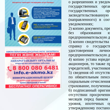
о разрешениях и уведо
государственных орг
государственных о
засвидетельствованн
(направленного) в со
уведомлениях;
2) копию документа, пр
без образования ю
предпринимательскую де
3) копию свидетельства
справку о государст
удостоверения лич
предпринимательскую де
4) копию устава юридич
акционеров, то также п
учредителей, участнико
5) сведения об отсутст
по обязательным пенс
социальным отчислениям
страхование, полученны
6) подписанный оригин
отсутствии просроченн
месяцев перед банком 
уровня, ипотечных о
утвержденному постано