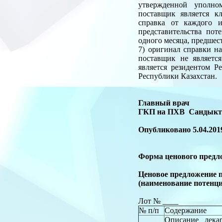
утвержденной уполно
поставщик является к
справка от каждого 
представительства пот
одного месяца, предшес
7) оригинал справки н
поставщик не являетс
является резидентом Р
Республики Казахстан.
Главный врач
ГКП на ПХВ Сан
Опубликовано 5.04.201
Форма ценового предл
Ценовое предложение 
(наименование потенци
Лот № ____
№ п/п
Содержание
Описание лекар