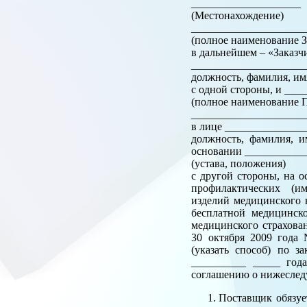
_________________
(Местонахождение)
______________________
(полное наименование З
в дальнейшем – «Заказч
_____________________
должность, фамилия, им
с одной стороны, и __
(полное наименование П
______________________
в лице ______________
должность, фамилия, и
основании ___________
(устава, положения)
с другой стороны, на 
профилактических (им
изделий медицинского 
бесплатной медицинск
медицинского страхова
30 октября 2009 года
(указать способ) по 
__________ _____ год
соглашению о нижесле
Поставщик обязуе