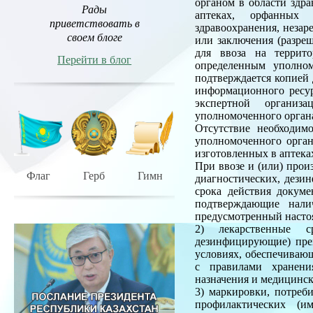
органом в области здр
Рады
аптеках, орфанных 
приветствовать в
здравоохранения, незар
своем блоге
или заключения (разре
для ввоза на террит
Перейти в блог
определенным уполном
подтверждается копией
информационного ресур
экспертной организа
уполномоченного органа
Отсутствие необходим
уполномоченного орган
изготовленных в аптека
При ввозе и (или) прои
Флаг
Герб
Гимн
диагностических, дези
срока действия докуме
подтверждающие нали
предусмотренный наст
2) лекарственные ср
дезинфицирующие) преп
условиях, обеспечивающ
с правилами хранени
назначения и медицинс
3) маркировки, потреб
профилактических (им