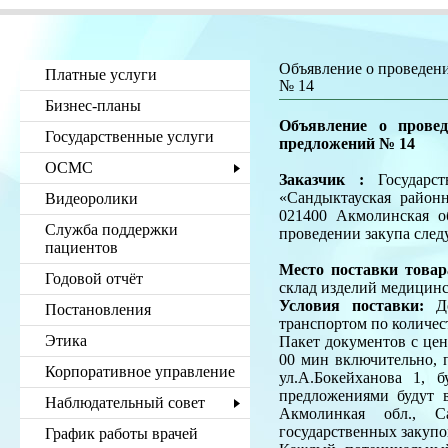
Объявление о проведени
Платные услуги
№ 14
Бизнес-планы
Объявление о прове
Государственные услуги
предложений № 14
ОСМС
Заказчик :
Государст
«Сандыктауская район
Видеоролики
021400 Акмолинская об
Служба поддержки
проведении закупа след
пациентов
Место поставки товар
Годовой отчёт
склад изделий медицинс
Условия поставки:
До
Постановления
транспортом по количест
Этика
Пакет документов с цен
00 мин включительно, п
Корпоративное управление
ул.А.Бокейханова 1, 
предложениями будут 
Наблюдательный совет
Акмолинкая обл., Са
государственных закупо
График работы врачей