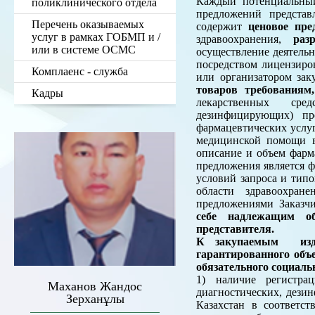
Каждый потенциальный
поликлинического отдела
предложений представ
Перечень оказываемых
содержит
ценовое пре
услуг в рамках ГОБМП и /
здравоохранения,
раз
или в системе ОСМС
осуществление деятель
посредством лицензиро
Комплаенс - служба
или организатором зак
товаров требования
Кадры
лекарственных сред
дезинфицирующих) пр
фармацевтических услу
медицинской помощи в 
описание и объем фарм
предложения является ф
условий запроса и тип
области здравоохран
предложениями Заказч
себе надлежащим об
представителя.
К закупаемым издел
гарантированного объ
обязательного социаль
1) наличие регистрац
Маханов Жандос
диагностических, дези
Зерханұлы
Казахстан в соответс