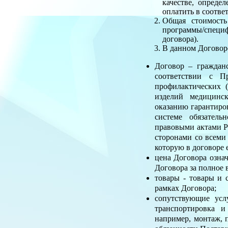
качестве, опреде
оплатить в соотве
Общая стоимость
программы/специф
договора).
В данном Договор
Договор – граждан
соответствии с П
профилактических 
изделий медицинск
оказанию гарантиро
системе обязател
правовыми актами Р
сторонами со всеми
которую в договоре 
цена Договора озна
Договора за полное 
товары - товары и 
рамках Договора;
сопутствующие усл
транспортировка и
например, монтаж, п