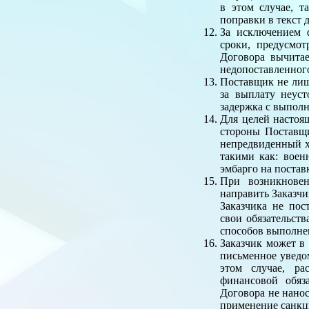
в этом случае, 
поправки в текст 
За исключением 
сроки, предусмо
Договора вычита
недопоставленного
Поставщик не лиш
за выплату неус
задержка с выполн
Для целей настоя
стороны Поставщ
непредвиденный х
такими как: воен
эмбарго на постав
При возникновен
направить Заказчи
Заказчика не по
свои обязательств
способов выполнен
Заказчик может в
письменное уведо
этом случае, ра
финансовой обяз
Договора не нанос
применение санкци