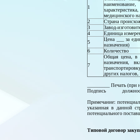
наименование
1
характеристик
медицинского н
2
Страна происхо
3
Завод-изготовит
4
Единица измере
Цена ___ за ед
5
назначения)
6
Количество
Общая цена, в
назначения, в
7
транспортиров
других налогов,
_________ Печать (при
Подпись должность, ф
Примечание: потенциал
указанная в данной ст
потенциального постав
Типовой договор закуп