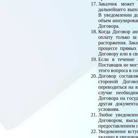
Заказчик может 
дальнейшего выпо
В уведомлении до
объем аннулирован
Договора.
Когда Договор ан
оплату только за
расторжения. Зак
процессе прямых
Договору или в св
Если в течение 
Поставщик не могу
этого вопроса в с
Договор составля
стороной Догово
переводиться на я
случае необходи
Договора на госу
другая документ
условиям.
Любое уведомлен
Договором, высы
предоставлением 
Уведомление всту
указано в уведомле