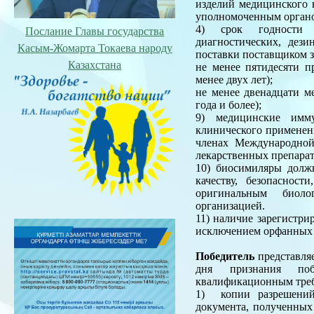
изделий медицинского 
уполномоченным органо
4) срок годности л
Послание Главы государства
диагностических, дез
Касым-Жомарта Токаева народу
поставки поставщиком з
Казахстана
не менее пятидесяти п
менее двух лет);
не менее двенадцати ме
года и более);
9) медицинские имм
клинического применени
членах Международной
лекарственных препарат
10) биосимиляры долж
качеству, безопаснос
оригинальным биоло
организацией.
11) наличие зарегистри
исключением орфанных 
Победитель
представляе
дня признания поб
квалификационным тре
1) копии разрешений
документа, полученных 