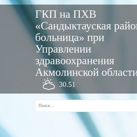
ГКП на ПХВ
«Сандыктауская райо
больница» при
Управлении
здравоохранения
Акмолинской област
30.51