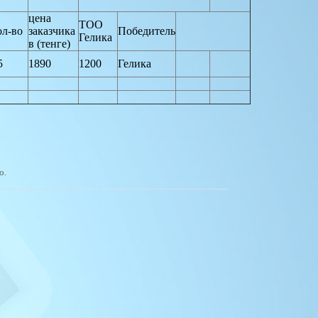
цена
ТОО
ол-во
заказчика
Победитель
Гелика
в (тенге)
5
1890
1200
Гелика
о.