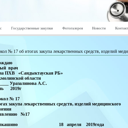
с
Государственные закупки
Фотогалерея
Новости
Контак
кол № 17 об итогах закупа лекарственных средств, изделий ме
рждаю
ный врач
на ПХВ «Сандыктауская РБ»
кмолинской области
____ Уразалинова А.С.
ль 2019г
окол № 17
огах закупа лекарственных средств, изделий медицинского
чения
ъявлению №17
Балкашино 18 апреля 2019года