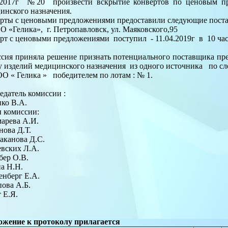
.2017г №20 произвести вскрытие конвертов по ценовым пр
инского назначения.
рты с ценовыми предложениями предоставили следующие пост
ОО «Гелика», г. Петропавловск, ул. Маяковского,95
рт с ценовыми предложениями поступил - 11.04.2019г в 10 час
сия приняла решение признать потенциального поставщика пр
у изделий медицинского назначения из одного источника по с
ОО « Гелика » победителем по лотам : № 1.
едатель комиссии :
ко В.А.
 комиссии:
арева А.И.
ова Д.Т.
аканова Д.С.
вских Л.А.
ер О.В.
а Н.Н.
нберг Е.А.
ова А.Б.
 Е.Я.
жение к протоколу прилагается