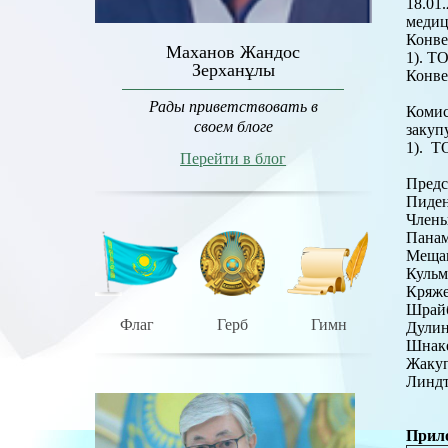
18.01
медиц
Конве
Маханов Жандос
1). Т
Зерханұлы
Конве
Рады приветствовать в
Комис
своем блоге
закуп
1). Т
Перейти в блог
Предс
Пиден
Члены
Панам
Мещан
Кульм
Кряже
Шрайб
Флаг
Герб
Гимн
Дулин
Шнаке
Жакуп
Линдт
Прило