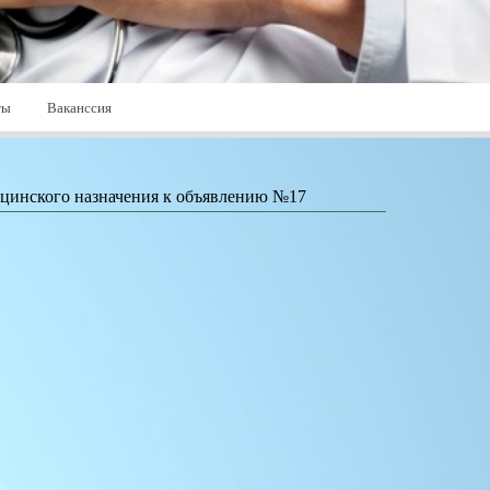
ты
Ваканссия
дицинского назначения к объявлению №17