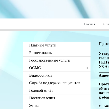
Главная
О на
Прото
Платные услуги
Бизнес-планы
Утве
глав
Государственные услуги
ГКП 
УЗ А
ОСМС
_____
Видеоролики
Апре
Служба поддержки пациентов
Прот
об ит
Годовой отчёт
назна
к об
Постановления
Этика
с. 