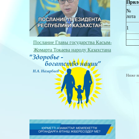
Прило
№
лота
1
Послание Главы государства Касым-
Жомарта Токаева народу Казахстана
Ниже в