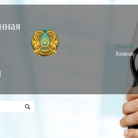
нная
Русский
Қазақша
и