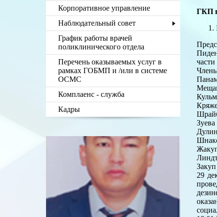
Корпоративное управление
ГКП 
Наблюдательный совет
График работы врачей
Предс
поликлинического отдела
Пиде
Перечень оказываемых услуг в
части
рамках ГОБМП и /или в системе
Члены
ОСМС
Пана
Меща
Комплаенс - служба
Кульм
Кряже
Кадры
Шрай
Зуев
Дули
Шнак
Жак
Линд
Закуп
29 де
пров
дезин
оказа
социа