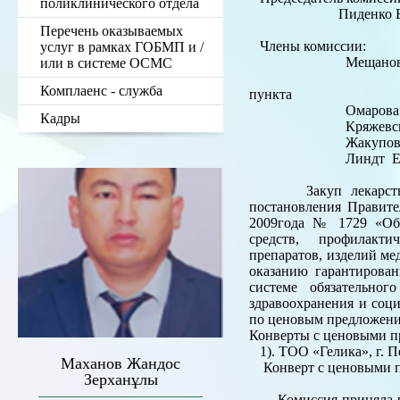
поликлинического отдела
Пиденко В.А. - 
ча
Перечень оказываемых
Члены комиссии:
услуг в рамках ГОБМП и /
Мещанова Д.Т.
или в системе ОСМС
Кульмаканов
Комплаенс - служба
пунк
Омарова Ж.С. 
Кадры
Кряжевских Л.А.
Жакупова А
Линдт Е.Я. - с
Закуп лекарственны
постановления Правите
2009года № 1729 «Об 
средств, профилакти
препаратов, изделий ме
оказанию гарантирова
системе обязательно
здравоохранения и соц
по ценовым предложения
Конверты с ценовыми п
1). ТОО «Гелика», г. Пе
Маханов Жандос
Конверт с ценовыми пр
Зерханұлы
Комиссия приняла реш