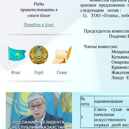
Рады
ценовое предложение 
приветствовать в
следующим лотам :
своем блоге
1). ТОО «Гелика , побе
Перейти в блог
Председатель комиссии
Пиденко В
Члены комиссии:
Мещанова Д
Кульмаканова
Омарова
Кряжевских 
Флаг
Герб
Гимн
Жакупова 
Линдт Е
№
наименование
лота
Смесь сухая м
начальная .
1
искусственного
первых дней жиз