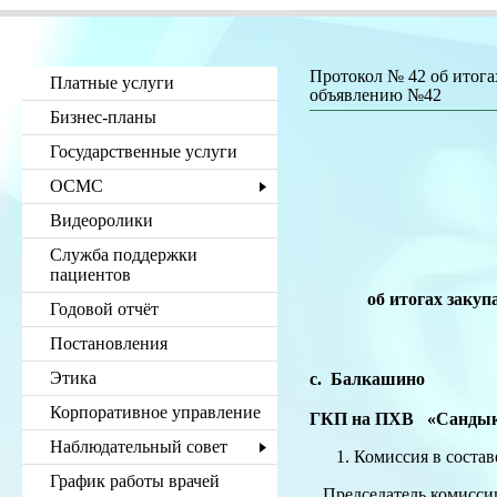
Протокол № 42 об итога
Платные услуги
объявлению №42
Бизнес-планы
Ут
Государственные услуги
гла
ГКП на П
ОСМС
УЗ Акм
­­­_____
Видеоролики
сент
Служба поддержки
пациентов
Проток
об итогах закупа ле
Годовой отчёт
назн
к объяв
Постановления
Этика
с. Балкаш
Корпоративное управление
ГКП на ПХВ
Наблюдательный совет
Комиссия в составе
График работы врачей
Председатель комиссии