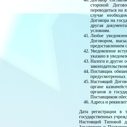
стороной Догово
переводиться на я
случае необходи
Договора на госу
другая документ
условиям.
Любое уведомлен
Договором, высы
предоставлением 
Уведомление всту
указано в уведомле
Налоги и другие о
законодательством
Поставщик обязан
предусмотренных 
Настоящий Догово
органе казначейс
органов и госуд
Поставщиком обес
Адреса и реквизи
Дата регистрации в т
государственных учреж
Настоящий Типовой до
Заказчиком и Поставщи