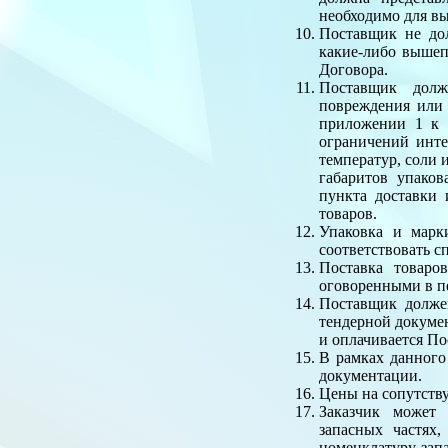
необходимо для в
Поставщик не дол
какие-либо вышеп
Договора.
Поставщик долж
повреждения или 
приложении 1 к 
ограничений инте
температур, соли 
габаритов упако
пункта доставки
товаров.
Упаковка и марк
соответствовать 
Поставка товаро
оговоренными в п
Поставщик должен
тендерной докумен
и оплачивается По
В рамках данного
документации.
Цены на сопутств
Заказчик может
запасных частях
номенклатуру зап