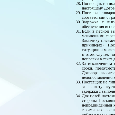
Поставщик ни полн
настоящему Догово
Поставка товар
соответствии с гр
Задержка с вып
обеспечения испол
Если в период в
мешающими своевр
Заказчику письме
причине(ах). По
ситуацию и может
в этом случае, 
поправки в текст 
За исключением 
сроки, предусмо
Договора вычита
недопоставленного
Поставщик не лиш
за выплату неус
задержка с выполн
Для целей настоя
стороны Поставщ
непредвиденный х
такими как: воен
эмбарго на постав