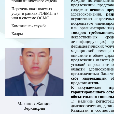
Каждый потенциальный
поликлинического отдела
предложений представ
Перечень оказываемых
содержит
ценовое пре
услуг в рамках ГОБМП и /
здравоохранения,
раз
или в системе ОСМС
осуществление деятель
посредством лицензиро
Комплаенс - служба
или организатором зак
товаров требования
Кадры
лекарственных сред
дезинфицирующих) пр
фармацевтических услу
медицинской помощи в 
описание и объем фарм
предложения является ф
условий запроса и тип
области здравоохран
предложениями Заказч
себе надлежащим об
представителя.
К закупаемым издел
гарантированного объ
обязательного социаль
1) наличие регистрац
Маханов Жандос
диагностических, дези
Зерханұлы
Казахстан в соответс