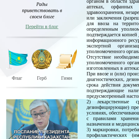
органом в области здр
Рады
аптеках, орфанных 
приветствовать в
здравоохранения, незар
своем блоге
или заключения (разре
для ввоза на террит
Перейти в блог
определенным уполном
подтверждается копией
информационного ресур
экспертной организа
уполномоченного органа
Отсутствие необходим
уполномоченного орган
изготовленных в аптека
При ввозе и (или) прои
Флаг
Герб
Гимн
диагностических, дези
срока действия докуме
подтверждающие нали
предусмотренный наст
2) лекарственные ср
дезинфицирующие) преп
условиях, обеспечивающ
с правилами хранени
назначения и медицинс
3) маркировки, потреб
профилактических (им