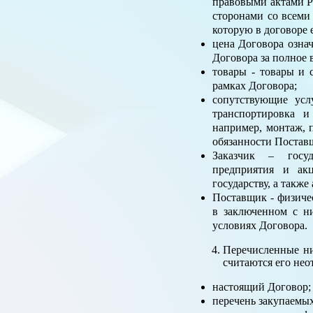
правовыми актами Р
сторонами со всеми
которую в договоре 
цена Договора озна
Договора за полное 
товары - товары и 
рамках Договора;
сопутствующие усл
транспортировка и
например, монтаж, п
обязанности Постав
Заказчик – госуд
предприятия и ак
государству, а такж
Поставщик - физиче
в заключенном с н
условиях Договора.
Перечисленные ни
считаются его нео
настоящий Договор;
перечень закупаемых