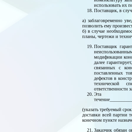
использовать их п
Поставщик, в случ
а) заблаговременно ув
позволить ему произвес
б) в случае необходимо
планы, чертежи и техни
Поставщик гарант
неиспользованны
модификации конс
далее гарантирует
связанных с кон
поставленных то
дефектов в конст
технической сп
ответственности з
Эта г
течение_________
(указать требуемый срок
доставки всей партии т
конечном пункте назнач
Заказчик обязан 