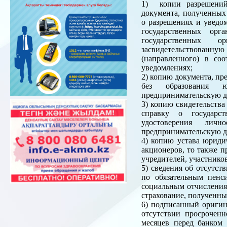
1) копии разрешений
документа, полученных 
о разрешениях и уведо
государственных орг
государственных о
засвидетельствованн
(направленного) в со
уведомлениях;
2) копию документа, пр
без образования ю
предпринимательскую де
3) копию свидетельства
справку о государст
удостоверения лич
предпринимательскую де
4) копию устава юридич
акционеров, то также п
учредителей, участнико
5) сведения об отсутст
по обязательным пенс
социальным отчислениям
страхование, полученны
6) подписанный оригин
отсутствии просроченн
месяцев перед банком 