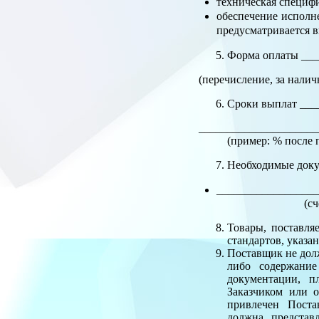
техническая специф
обеспечение исполн
предусматривается в
Форма оплаты ___
(перечисление, за налич
Сроки выплат ___
_____________________
(пример: % после прие
Необходимые доку
_________________
(счет-фактура и
Товары, поставля
стандартов, указа
Поставщик не долж
либо содержание
документации, п
Заказчиком или 
привлечен Поста
должна представ