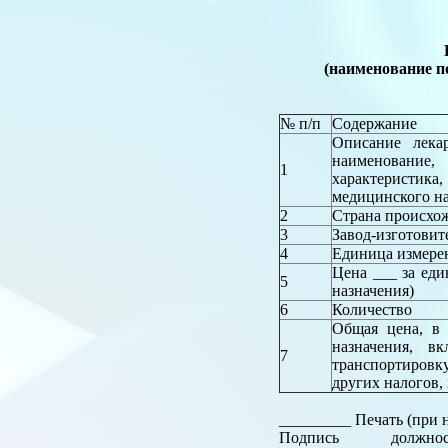
(наименование п
№ п/п
Содержание
Описание лекар
наименование
1
характеристик
медицинского н
2
Страна происхо
3
Завод-изготовит
4
Единица измере
Цена ___ за ед
5
назначения)
6
Количество
Общая цена, в
назначения, в
7
транспортиров
других налогов,
_________ Печать (при
Подпись должность, ф