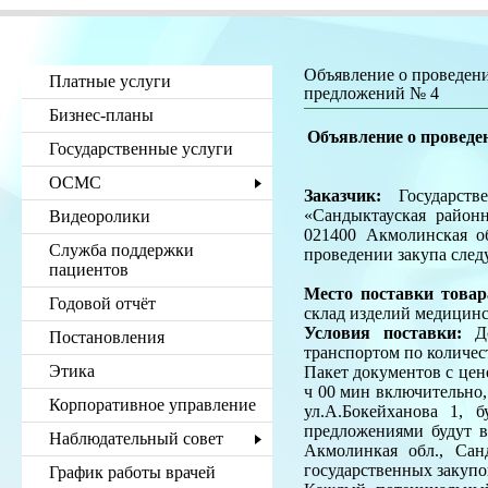
Объявление о проведени
Платные услуги
предложений № 4
Бизнес-планы
Объявление о проведе
Государственные услуги
ОСМС
Заказчик:
Государстве
«Сандыктауская район
Видеоролики
021400 Акмолинская об
Служба поддержки
проведении закупа след
пациентов
Место поставки товар
Годовой отчёт
склад изделий медицинс
Условия поставки:
До
Постановления
транспортом по количест
Этика
Пакет документов с цен
ч 00 мин включительно,
Корпоративное управление
ул.А.Бокейханова 1, 
предложениями будут 
Наблюдательный совет
Акмолинкая обл., Санд
государственных закупо
График работы врачей