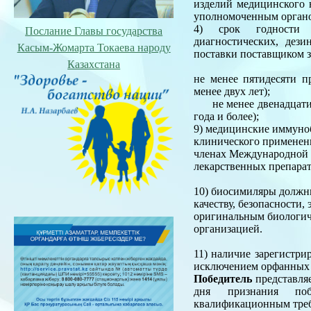
изделий медицинского 
уполномоченным органо
4) срок годности л
Послание Главы государства
диагностических, дез
Касым-Жомарта Токаева народу
поставки поставщиком з
Казахстана
не менее пятидесяти п
менее двух лет);
не менее двенадцати ме
год
9) медицинские иммуно
клинического применени
членах Международной 
лекарственных препарат
10) биосимиляры должн
качеству, безопасности
оригинальным биологич
организацией.
11) наличие зарегистри
исключением орфанных 
Победитель
представляе
дня признания поб
квалификационным тре