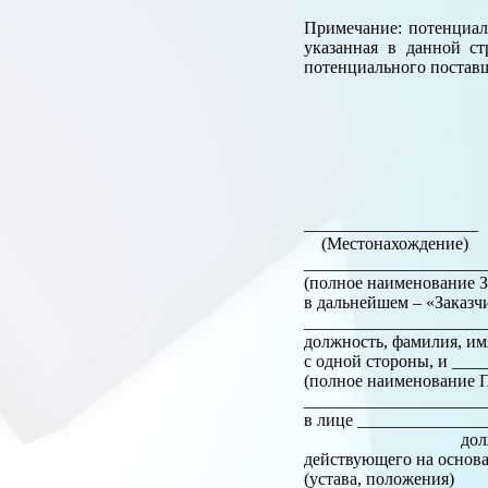
Примечание: потенциал
указанная в данной ст
потенциального постав
_________________
(Местонахождение)
______________________
(полное наименование З
в дальнейшем – «Заказч
_____________________
должность, фамилия, им
с одной стороны, и __
(полное наименование П
______________________
в лице ______________
должность, фамили
действующего на основ
(устава, положения)