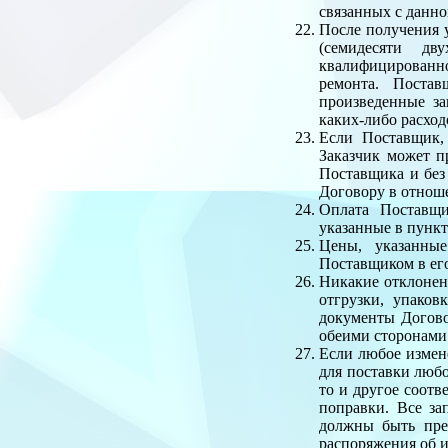
связанных с данно
После получения у
(семидесяти дв
квалифицированно
ремонта. Постав
произведенные за
каких-либо расход
Если Поставщик, 
Заказчик может п
Поставщика и без
Договору в отнош
Оплата Поставщи
указанные в пункт
Цены, указанные
Поставщиком в его
Никакие отклонен
отгрузки, упаков
документы Догово
обеими сторонами
Если любое измен
для поставки любо
то и другое соотв
поправки. Все за
должны быть пре
распоряжения об и