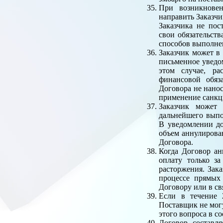
При возникновен
направить Заказчи
Заказчика не по
свои обязательств
способов выполнен
Заказчик может в
письменное уведо
этом случае, ра
финансовой обяз
Договора не нанос
применение санкци
Заказчик может 
дальнейшего выпо
В уведомлении до
объем аннулирован
Договора.
Когда Договор ан
оплату только за
расторжения. Зак
процессе прямых
Договору или в св
Если в течение 
Поставщик не могу
этого вопроса в с
Договор составля