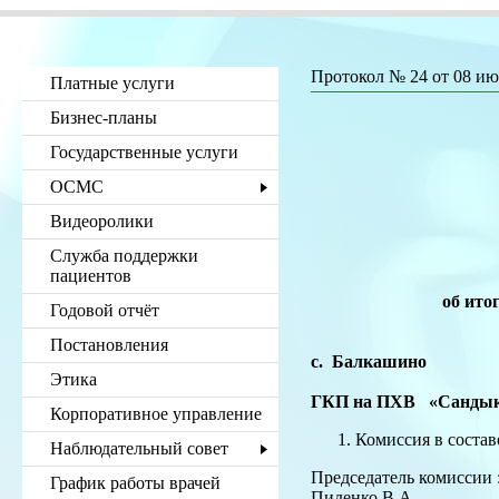
Протокол № 24 от 08 и
Платные услуги
Бизнес-планы
Государственные услуги
ОСМС
Видеоролики
Служба поддержки
пациентов
об ито
Годовой отчёт
Постановления
с. Балка
Этика
ГКП на ПХВ
Корпоративное управление
Комиссия в составе
Наблюдательный совет
Председатель комиссии 
График работы врачей
Пиденко В.А. - зам.