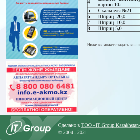
4
картон 10л
5
Скальпеля №21
6
Шприц 20,0
7
Шприц 10,0
8
Шприц 5,0
Ниже вы можете задать ваш в
Сделано в
ТОО «IT Group Kazakhstan
© 2004 - 2021