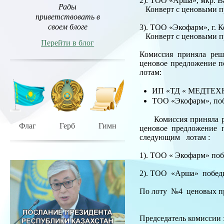
2). ТОО «Арша», мкр. В
Рады
Конверт с ценовыми пр
приветствовать в
своем блоге
3). ТОО «Экофарм», г. К
Конверт с ценовыми пр
Перейти в блог
Комиссия приняла реш
ценовое предложение п
лотам:
ИП «ТД « МЕДТЕХН
ТОО «Экофарм», поб
Комиссия приняла реш
Флаг
Герб
Гимн
ценовое предложение 
следующим лотам :
1). ТОО « Экофарм» по
2). ТОО «Арша» победит
По лоту №4 ценовых пр
Председатель комисси