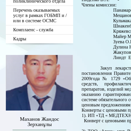
поликлинического отдела
Члены комиссии:
Перечень оказываемых
Панамарева А.И
услуг в рамках ГОБМП и /
Мещанова Д.Т.
или в системе ОСМС
Кульмаканова Д.
Шнакенберг Е.А.
Комплаенс - служба
Кряжевских Л.А.-
Майер М.В. - с
Кадры
Зуева О.Г. - с
Дулина Н.Н. 
Жакупова А
Линдт Е.Я. - с
Закуп лекарственны
постановления Правите
2009года № 1729 «Об 
средств, профилакти
препаратов, изделий ме
оказанию гарантирова
системе обязательного 
ценовым предложениям 
Конверты с ценовыми п
1). ИП «ТД « МЕДТЕХН
Маханов Жандос
Конверт с ценовыми пр
Зерханұлы