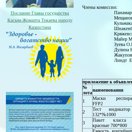
Члены комиссии:
Панамарева
Послание Главы государства
Мещанов
Касым-Жомарта Токаева народу
Кульмакано
Казахстана
Шнакенбе
Кряжевски
Майер 
Зуева
Дулина
Жакупова
Линдт
приложение к объявл
№
наименования
лота
Маски респира
1
FFP2
Тест индикато
2
132*№1000
Пакет класса
3
красные 700*800
Емкость контейне