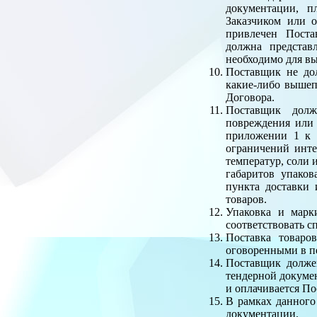
документации, п
Заказчиком или 
привлечен Поста
должна представ
необходимо для в
Поставщик не дол
какие-либо вышеп
Договора.
Поставщик долж
повреждения или 
приложении 1 к 
ограничений инте
температур, соли 
габаритов упако
пункта доставки
товаров.
Упаковка и марк
соответствовать 
Поставка товаро
оговоренными в п
Поставщик должен
тендерной докумен
и оплачивается По
В рамках данного
документации.