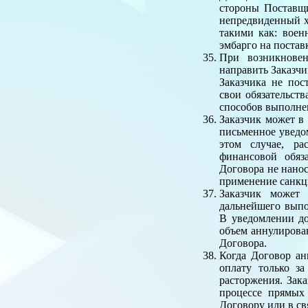
стороны Поставщ
непредвиденный х
такими как: воен
эмбарго на постав
При возникновен
направить Заказчи
Заказчика не по
свои обязательств
способов выполнен
Заказчик может в
письменное уведо
этом случае, ра
финансовой обяз
Договора не нанос
применение санкци
Заказчик может 
дальнейшего выпо
В уведомлении до
объем аннулирован
Договора.
Когда Договор ан
оплату только за
расторжения. Зак
процессе прямых
Договору или в св