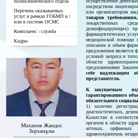
осуществление деятель
поликлинического отдела
посредством лицензиро
Перечень оказываемых
или организатором зак
услуг в рамках ГОБМП и /
товаров требования
или в системе ОСМС
лекарственных сред
дезинфицирующих) пр
Комплаенс - служба
фармацевтических услу
медицинской помощи в 
Кадры
описание и объем фарм
предложения является ф
условий запроса и тип
области здравоохран
предложениями Заказч
себе надлежащим об
представителя.
К закупаемым издел
гарантированного объ
обязательного социаль
1) наличие регистрац
диагностических, дези
Казахстан в соответс
органом в области здр
Маханов Жандос
аптеках, орфанных 
Зерханұлы
здравоохранения, незар