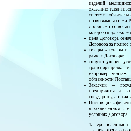
изделий медицинск
оказанию гарантиро
системе обязател
правовыми актами Р
сторонами со всеми
которую в договоре 
цена Договора озна
Договора за полное 
товары - товары и 
рамках Договора;
сопутствующие усл
транспортировка и
например, монтаж, п
обязанности Постав
Заказчик – госуд
предприятия и ак
государству, а такж
Поставщик - физиче
в заключенном с н
условиях Договора.
Перечисленные ни
считаются его нео