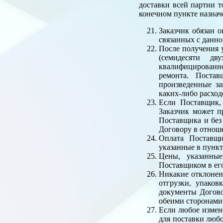
доставки всей партии т
конечном пункте назнач
Заказчик обязан 
связанных с данно
После получения у
(семидесяти дв
квалифицированно
ремонта. Постав
произведенные за
каких-либо расход
Если Поставщик, 
Заказчик может п
Поставщика и без
Договору в отнош
Оплата Поставщи
указанные в пункт
Цены, указанные
Поставщиком в его
Никакие отклонен
отгрузки, упаков
документы Догово
обеими сторонами
Если любое измен
для поставки любо