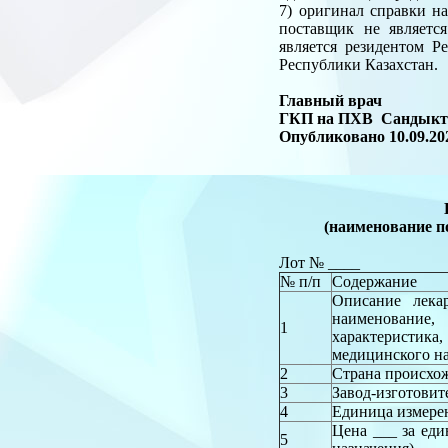
7) оригинал справки н
поставщик не являетс
является резидентом Р
Республики Казахстан.
Главный врач
ГКП на ПХВ Сандыкта
Опубликовано 10.09.20
(наименование п
Лот № ____
№ п/п
Содержание
Описание лекар
наименование
1
характеристик
медицинского н
2
Страна происхо
3
Завод-изготовит
4
Единица измере
Цена ___ за ед
5