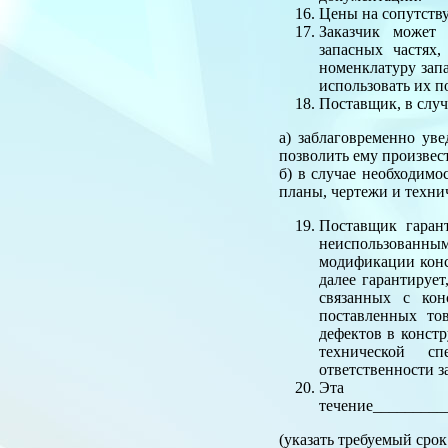
Цены на сопутств
Заказчик может
запасных частях
номенклатуру зап
использовать их п
Поставщик, в случ
а) заблаговременно ув
позволить ему произвес
б) в случае необходимо
планы, чертежи и техни
Поставщик гарант
неиспользованны
модификации конс
далее гарантирует
связанных с кон
поставленных то
дефектов в конст
технической сп
ответственности з
Эта г
течение_________
(указать требуемый срок