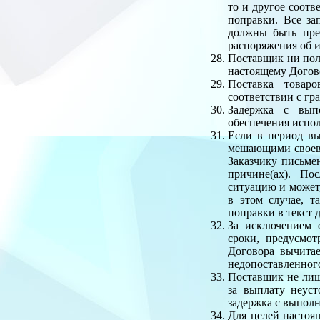
то и другое соотв
поправки. Все за
должны быть пре
распоряжения об и
Поставщик ни полн
настоящему Догово
Поставка товар
соответствии с гр
Задержка с вып
обеспечения испол
Если в период в
мешающими своевр
Заказчику письме
причине(ах). По
ситуацию и может
в этом случае, 
поправки в текст 
За исключением 
сроки, предусмо
Договора вычита
недопоставленного
Поставщик не лиш
за выплату неус
задержка с выполн
Для целей настоя