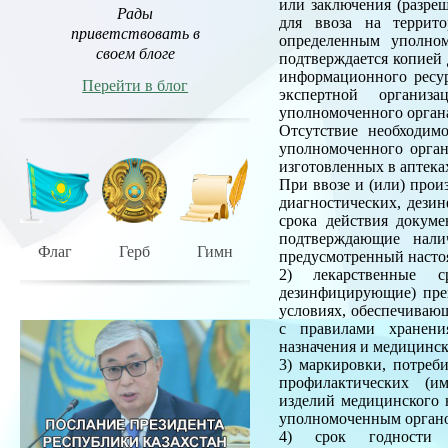
или заключения (разре
Рады
для ввоза на террит
приветствовать в
определенным уполном
своем блоге
подтверждается копией
информационного ресур
Перейти в блог
экспертной организа
уполномоченного органа
Отсутствие необходим
уполномоченного орган
изготовленных в аптека
При ввозе и (или) прои
диагностических, дези
срока действия докуме
подтверждающие нали
Флаг
Герб
Гимн
предусмотренный наст
2) лекарственные ср
дезинфицирующие) преп
условиях, обеспечивающ
с правилами хранени
назначения и медицинс
3) маркировки, потреб
профилактических (им
изделий медицинского 
уполномоченным органо
4) срок годности л