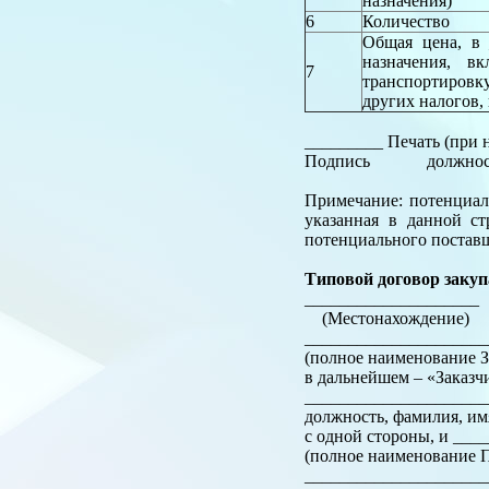
назначения)
6
Количество
Общая цена, в
назначения, в
7
транспортиров
других налогов,
_________ Печать (при
Подпись должность, ф
Примечание: потенциал
указанная в данной ст
потенциального постав
Типовой договор закуп
_________________
(Местонахождение)
______________________
(полное наименование З
в дальнейшем – «Заказч
_____________________
должность, фамилия, им
с одной стороны, и __
(полное наименование П
______________________