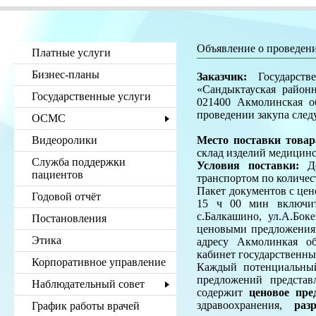
Объявление о проведени
Платные услуги
Бизнес-планы
Заказчик:
Государстве
«Сандыктауская район
Государственные услуги
021400 Акмолинская об
проведении закупа след
ОСМС
Видеоролики
Место поставки товар
склад изделий медицинс
Служба поддержки
Условия поставки:
До
пациентов
транспортом по количест
Пакет документов с цен
Годовой отчёт
15 ч 00 мин включите
с.Балкашино, ул.А.Бок
Постановления
ценовыми предложениям
Этика
адресу Акмолинкая обл
кабинет государственны
Корпоративное управление
Каждый потенциальный
предложений представ
Наблюдательный совет
содержит
ценовое пре
здравоохранения,
раз
График работы врачей