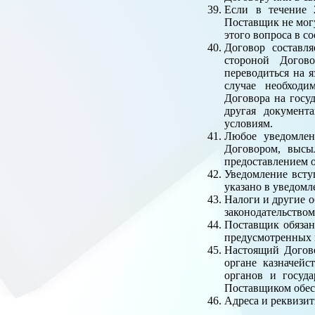
Если в течение 
Поставщик не могу
этого вопроса в с
Договор составля
стороной Догово
переводиться на я
случае необходи
Договора на госу
другая документ
условиям.
Любое уведомлен
Договором, высы
предоставлением 
Уведомление всту
указано в уведомле
Налоги и другие о
законодательством
Поставщик обязан
предусмотренных 
Настоящий Догово
органе казначейс
органов и госуд
Поставщиком обес
Адреса и реквизи