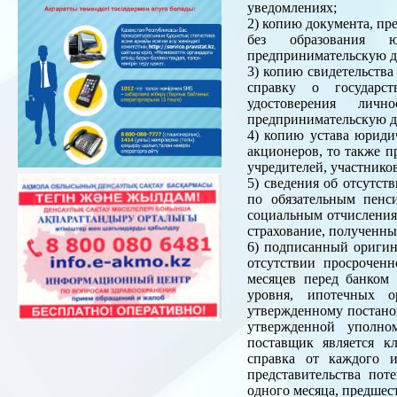
уведомлениях;
2) копию документа, пр
без образования ю
предпринимательскую де
3) копию свидетельства
справку о государст
удостоверения лич
предпринимательскую де
4) копию устава юридич
акционеров, то также п
учредителей, участнико
5) сведения об отсутст
по обязательным пенс
социальным отчислениям
страхование, полученны
6) подписанный оригин
отсутствии просроченн
месяцев перед банком 
уровня, ипотечных о
утвержденному постано
утвержденной уполно
поставщик является к
справка от каждого 
представительства пот
одного месяца, предшес