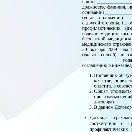
в лице ______________
должность, фамилия, и
основании ___________
(устава, положения)
с другой стороны, на 
профилактических (им
изделий медицинского 
бесплатной медицинск
медицинского страхова
30 октября 2009 года
(указать способ) по 
__________ _____ год
соглашению о нижесле
Поставщик обязуе
качестве, опреде
оплатить в соотве
Общая стоимость
программы/специф
договора).
В данном Договор
Договор – граждан
соответствии с П
профилактических 