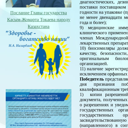
диагностических, дез
поставки поставщиком з
годности на упаковке (п
Послание Главы государства
не менее двенадцати ме
Касым-Жомарта Токаева народу
года и более);
Казахстана
9) медицинские имм
клинического применени
членах Международной
лекарственных препарат
10) биосимиляры долж
качеству, безопаснос
оригинальным биоло
организацией.
11) наличие зарегистри
исключением орфанных 
Победитель
представляе
дня признания поб
квалификационным тре
1) копии разрешений
документа, полученных 
о разрешениях и уведо
государственных орг
государственных о
засвидетельствованн
(направленного) в со