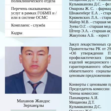
поликлинического отдела
Кульмаканова Д.С. – фе
Перечень оказываемых
Омарова Ж. С. - фарм
услуг в рамках ГОБМП и /
Шнакенберг Е.А . - ста
или в системе ОСМС
Кряжевских Л.А. - старш
Майер М.В. - старшая ме
Комплаенс - служба
Зуева О.Г. - старшая ме
Штеер Э.А. - старшая 
Кадры
Жакупова А.Б. - юрист
Закуп лекарственных ср
Правительства РК от 29
«Об утверждении Пр
профилактических (им
изделий медицинского 
гарантированного объ
обязательного социал
ценовым предложениям 
Конверты с ценовыми п
Председатель комисси
Члены комиссии:
Панамарева А.И.
Маханов Жандос
Мещанова Д.Т.
Зерханұлы
Кульмаканова Д.С.