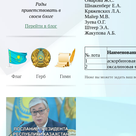
Омарова Ж.С.
Рады
Шнакенберг Е.А
приветствовать в
Кряжевских Л.А
своем блоге
Майер М.В.
Зуева О.Г
Перейти в блог
Штеер Э.А
Жакупова А.Б.
Наименован
№ лота
1
аскорбиновая
2
оксалиновая 
Флаг
Герб
Гимн
Ниже вы можете задать ваш в