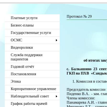
Протокол № 29
Платные услуги
Бизнес-планы
г
Государственные услуги
ГК
У
ОСМС
­
Видеоролики
с
Служба поддержки
пациентов
об итогах за
Годовой отчёт
с. Балкашино 23 сент
ГКП на ПХВ
Постановления
Этика
Комиссия в составе
Корпоративное управление
Председатель комиссии 
Пиденко В.А. - зам. гла
Наблюдательный совет
Члены комиссии:
Панамарева А.И. - глав
График работы врачей
Мещанова Д.Т. - главна