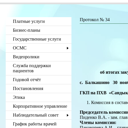
Протокол № 34
Платные услуги
Бизнес-планы
Государственные услуги
ОСМС
Видеоролики
Служба поддержки
пациентов
об итогах за
Годовой отчёт
с. Балкашино 30 нояб
Постановления
ГКП на ПХВ
Этика
Комиссия в составе
Корпоративное управление
Председатель комиссии
Наблюдательный совет
Пиденко В.А. - зам. гла
Члены комиссии:
График работы врачей
Панамарева А.И. - глав