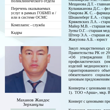
поликлинического отдела
Мещанова Д.Т. - главная
Перечень оказываемых
Кульмаканова Д.С. – фе
услуг в рамках ГОБМП и /
Омарова Ж. С. - фарма
или в системе ОСМС
Шнакенберг Е.А. - стар
Кряжевских Л.А. - старш
Комплаенс - служба
Майер М.В. - старшая ме
Зуева О.Г. - старшая ме
Кадры
Штеер Э.А. - старшая 
Жакупова А.Б. - юрист
Закуп лекарственных ср
Правительства РК от 29
«Об утверждении Пр
профилактических (им
изделий медицинского 
гарантированного объ
обязательного социал
ценовым предложениям 
Конверты с ценовыми п
1). ТОО «Арша», мкр. В
Маханов Жандос
Конверт с ценовыми пре
Зерханұлы