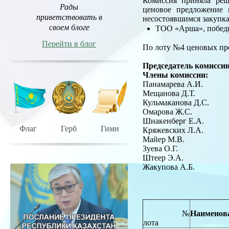
Комиссия приняла реш
Рады
ценовое предложение 
приветствовать в
несостоявшимся закуп
своем блоге
ТОО «Арша», победи
Перейти в блог
По лоту №4 ценовых пр
Председатель комиссии
Члены комиссии:
Панамарева А.И.
Мещанова Д.Т.
Кульмаканова Д.С.
Омарова Ж.С.
Шнакенберг Е.А
Флаг
Герб
Гимн
Кряжевских Л.А
Майер М.В.
Зуева О.Г.
Штеер Э.А
Жакупова А.Б.
№
Наименов
лота