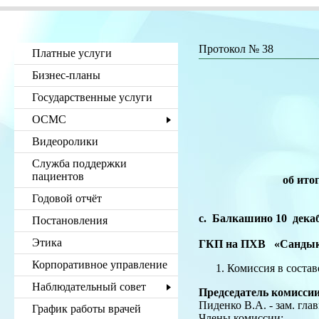
Протокол № 38
Платные услуги
Бизнес-планы
г
Государственные услуги
ГК
У
ОСМС
­
Видеоролики
Служба поддержки
пациентов
об ито
Годовой отчёт
с. Балкашино 10 дека
Постановления
Этика
ГКП на ПХВ
Корпоративное управление
Комиссия в составе
Наблюдательный совет
Председатель комиссии
Пиденко В.А. - зам. гла
График работы врачей
Члены комиссии: