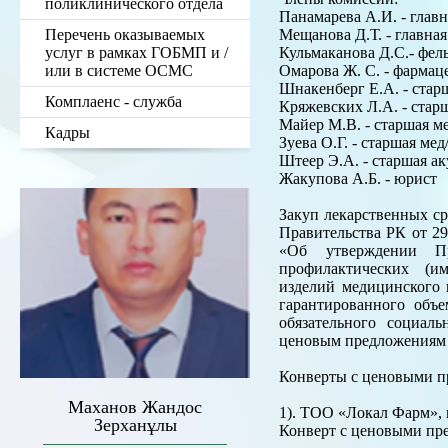
поликлинического отдела
Панамарева А.И. - глав
Перечень оказываемых
Мещанова Д.Т. - главная
услуг в рамках ГОБМП и /
Кульмаканова Д.С.- фел
или в системе ОСМС
Омарова Ж. С. - фарма
Шнакенберг Е.А. - стар
Комплаенс - служба
Кряжевских Л.А. - старш
Майер М.В. - старшая ме
Кадры
Зуева О.Г. - старшая ме
Штеер Э.А. - старшая 
Жакупова А.Б. - юрист
Закуп лекарственных ср
Правительства РК от 29
«Об утверждении Пр
профилактических (им
изделий медицинского 
гарантированного объ
обязательного социал
ценовым предложениям 
Конверты с ценовыми п
Маханов Жандос
1). ТОО «Локал Фарм», г
Зерханұлы
Конверт с ценовыми пр