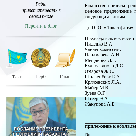
Рады
Комиссия приняла реш
приветствовать в
ценовое предложение 
своем блоге
следующим лотам :
Перейти в блог
1). ТОО «Локал фарм» 
Председатель комиссии 
Пиденко В.А.
Члены комиссии:
Панамарева А.И.
Мещанова Д.Т.
Кульмаканова Д.С.
Омарова Ж.С.
Флаг
Герб
Гимн
Шнакенберг Е.А
Кряжевских Л.А
Майер М.В.
Зуева О.Г.
Штеер Э.А
Жакупова А.Б.
приложение к объявле
№