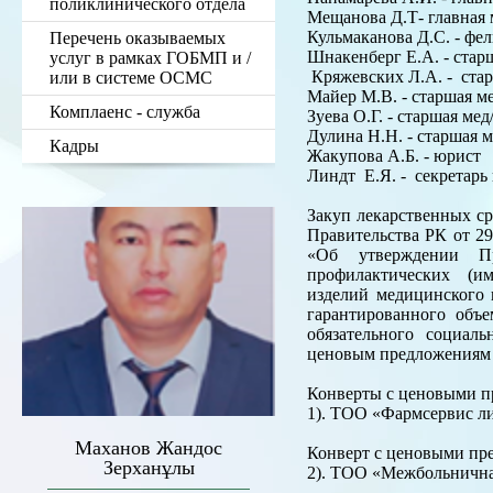
поликлинического отдела
Мещанова Д.Т- главная 
Кульмаканова Д.С. - фе
Перечень оказываемых
Шнакенберг Е.А. - стар
услуг в рамках ГОБМП и /
Кряжевских Л.А. - стар
или в системе ОСМС
Майер М.В. - старшая ме
Комплаенс - служба
Зуева О.Г. - старшая ме
Дулина Н.Н. - старшая 
Кадры
Жакупова А.Б. - юрист
Линдт Е.Я. - секретарь
Закуп лекарственных ср
Правительства РК от 29
«Об утверждении Пр
профилактических (им
изделий медицинского 
гарантированного объ
обязательного социал
ценовым предложениям 
Конверты с ценовыми п
1). ТОО «Фармсервис ли
Маханов Жандос
Конверт с ценовыми пре
Зерханұлы
2). ТОО «Межбольничная