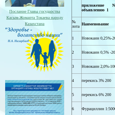
приложени
объявлению 1
Послание Главы государства
Касым-Жомарта Токаева народу
№
Казахстана
Наименование
лота
1
Новокаин 0,25%-2
2
Новокаин 0,5% -2
3
Новокаин 2,0%-10
4
перекись 3% 200
5
перекись 6% 200
6
Фурациллин 1:5000