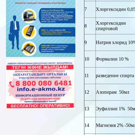
7
Хлоргексидин 0,05
Хлоргексидин 
8
спиртовой
9
Натрия хлорид 10
10
Формалин 10 %
11
разведение спирта
12
Азопирам 50мл
13
Эуфиллин 1% 50
14
Магнезия 2% -50м