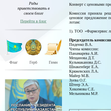
Рады
Конверт с ценовыми пр
приветствовать в
своем блоге
Комиссия приняла реш
ценовое предложение п
Перейти в блог
лотам:
1). ТОО «Фармсервис лим
Председатель комиссии
Пиденко В.А.
Члены комиссии:
Панамарева А.И.
Мещанова Д.Т.
Флаг
Герб
Гимн
Кульмаканова Д.С.
Шнакенберг Е.А
Кряжевских Л.А
Майер М.В.
Зуева О.Г
Штеер Э.А.
Хикимова С.Е.
Мельникова М.Р.