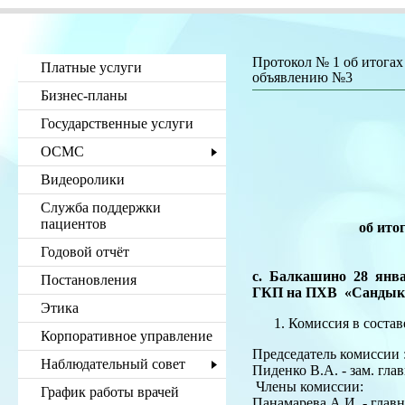
Протокол № 1 об итогах
Платные услуги
объявлению №3
Бизнес-планы
Государственные услуги
г
ГК
ОСМС
У
­
Видеоролики
Служба поддержки
пациентов
об ито
Годовой отчёт
с. Балкашино 28 янв
Постановления
ГКП на ПХВ
Этика
Комиссия в составе
Корпоративное управление
Председатель комиссии 
Наблюдательный совет
Пиденко В.А. - зам. гла
Члены комиссии:
График работы врачей
Панамарева А.И. - глав