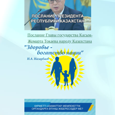
Послание Главы государства Касым-
Жомарта Токаева народу Казахстана