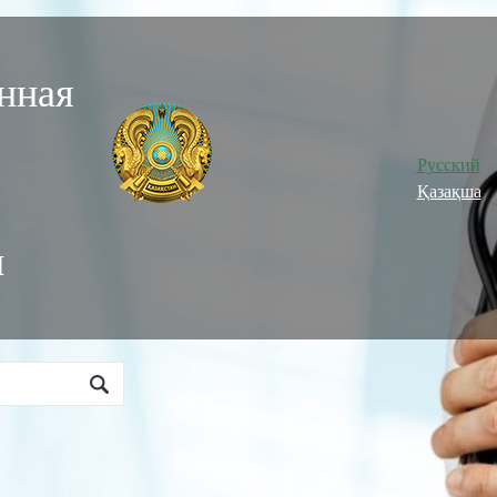
нная
Русский
Қазақша
и