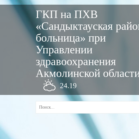
ГКП на ПХВ
«Сандыктауская райо
больница» при
Управлении
здравоохранения
Акмолинской област
24.19