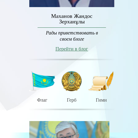
Маханов Жандос
Зерханұлы
Рады приветствовать в
своем блоге
Перейти в блог
Флаг
Герб
Гимн