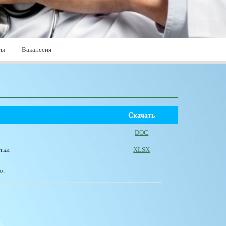
ты
Ваканссия
Скачать
DOC
отки
XLSX
о.