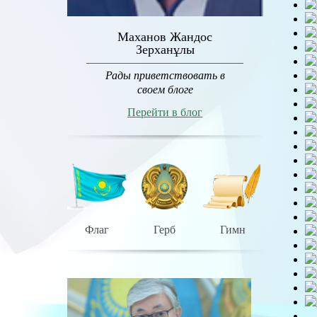
Маханов Жандос
Зерханұлы
Рады приветствовать в
своем блоге
Перейти в блог
Флаг
Герб
Гимн