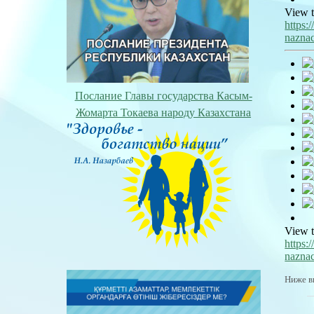
View t
https:
nazna
Послание Главы государства Касым-
Жомарта Токаева народу Казахстана
View t
https:
naznac
Ниже в