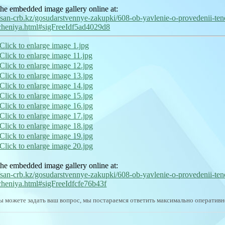
he embedded image gallery online at:
//san-crb.kz/gosudarstvennye-zakupki/608-ob-yavlenie-o-provedenii-te
cheniya.html#sigFreeIdf5ad4029d8
he embedded image gallery online at:
//san-crb.kz/gosudarstvennye-zakupki/608-ob-yavlenie-o-provedenii-te
heniya.html#sigFreeIdfcfe76b43f
ы можете задать ваш вопрос, мы постараемся ответить максимально оперативн