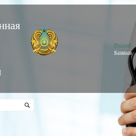
нная
Русский
Қазақша
и