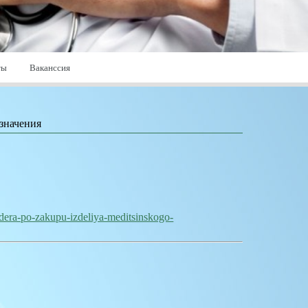
ты
Ваканссия
азначения
ndera-po-zakupu-izdeliya-meditsinskogo-