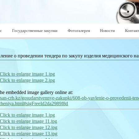
с
Государственные закупки
Фотогалерея
Новости
Контак
ление о проведении тендера по закупу изделия медицинского н
he embedded image gallery online at:
//san-crb.kz/gosudarstvennye-zakupki/608-ob-yavlenie-o-provedenii-te
cheniya.html#sigFreeId2da2989f8d