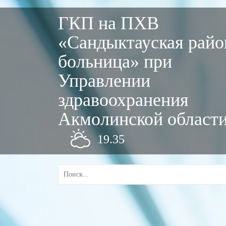
ГКП на ПХВ
«Сандыктауская райо
больница» при
Управлении
здравоохранения
Акмолинской област
19.35