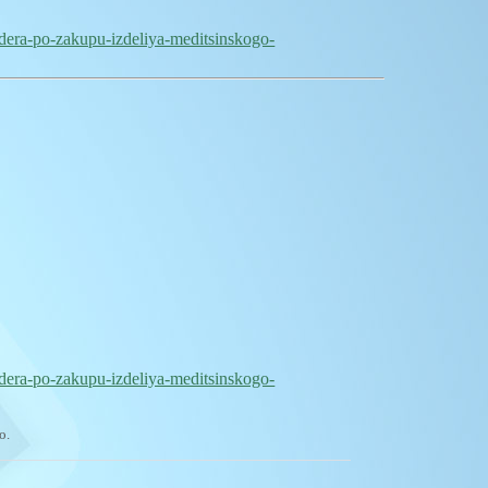
ndera-po-zakupu-izdeliya-meditsinskogo-
ndera-po-zakupu-izdeliya-meditsinskogo-
о.