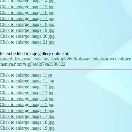
he embedded image gallery online at:
//san-crb.kz/gosudarstvennye-zakupki/608-ob-yavlenie-o-provedenii-te
cheniya.html#sigFreeId79a3580822