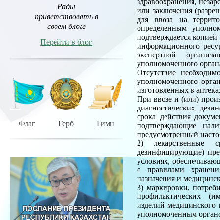
здравоохранения, незар
Рады
или заключения (разре
приветствовать в
для ввоза на террит
своем блоге
определенным уполном
подтверждается копией
Перейти в блог
информационного ресур
экспертной организа
уполномоченного органа
Отсутствие необходим
уполномоченного орган
изготовленных в аптека
При ввозе и (или) прои
диагностических, дези
срока действия докуме
Флаг
Герб
Гимн
подтверждающие нали
предусмотренный наст
2) лекарственные ср
дезинфицирующие) преп
условиях, обеспечивающ
с правилами хранени
назначения и медицинс
3) маркировки, потреб
профилактических (им
изделий медицинского 
уполномоченным органо