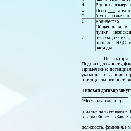
4
Единица измере
Цена ___ за ед
5
(пункт назначени
6
Количество
Общая цена, в
пункт назначе
7
поставщика на т
пошлин, НДС и 
расходы
_________ Печать (при
Подпись должность, фам
Примечание: потенциал
указанная в данной ст
потенциального постав
Типовой договор закуп
____________________ «
(Местонахождение)
______________________
(полное наименование З
в дальнейшем – «Заказч
_____________________
должность, фамилия, им