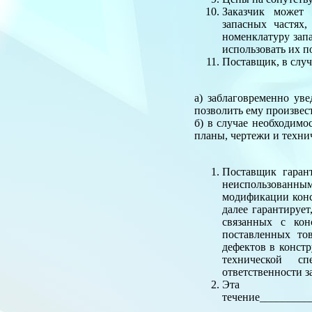
Заказчик может
запасных частях
номенклатуру зап
использовать их п
Поставщик, в случ
а) заблаговременно ув
позволить ему произвес
б) в случае необходимо
планы, чертежи и техни
Поставщик гарант
неиспользованны
модификации конс
далее гарантирует
связанных с кон
поставленных то
дефектов в конст
технической сп
ответственности з
Эта г
течение_________