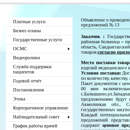
Объявление о проведени
Платные услуги
предложений № 13
Бизнес-планы
Заказчик :
Государст
Государственные услуги
районная больница » п
область, Сандыктауский
ОСМС
товаров:
согласно прил
Видеоролики
Место поставки товар
Служба поддержки
изделий медицинского 
пациентов
Условия поставки:
Дост
по количеству, качеству
Годовой отчёт
Пакет документов с цен
00 мин включительно
Постановления
с.Балкашино,ул.Западна
Этика
предложениями будут 
Акмолинкая обл., Са
Корпоративное управление
государственных закупо
Каждый потенциальный
Наблюдательный совет
предложений представ
содержит
ценовое пре
График работы врачей