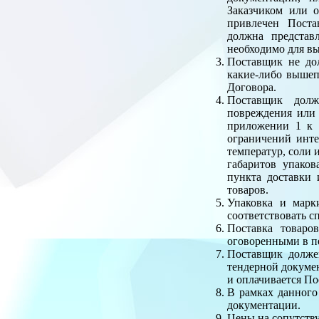
Заказчиком или 
привлечен Поста
должна представ
необходимо для в
Поставщик не дол
какие-либо вышеп
Договора.
Поставщик долж
повреждения или 
приложении 1 к 
ограничений инте
температур, соли 
габаритов упако
пункта доставки
товаров.
Упаковка и марк
соответствовать 
Поставка товаро
оговоренными в п
Поставщик должен
тендерной докумен
и оплачивается По
В рамках данного
документации.
Цены на сопутств