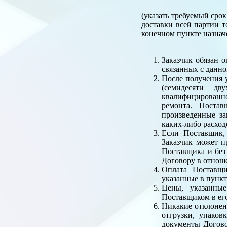
(указать требуемый срок
доставки всей партии т
конечном пункте назнач
Заказчик обязан 
связанных с данно
После получения у
(семидесяти дв
квалифицированно
ремонта. Постав
произведенные за
каких-либо расход
Если Поставщик, 
Заказчик может п
Поставщика и без
Договору в отнош
Оплата Поставщи
указанные в пункт
Цены, указанные
Поставщиком в его
Никакие отклонен
отгрузки, упаков
документы Догово