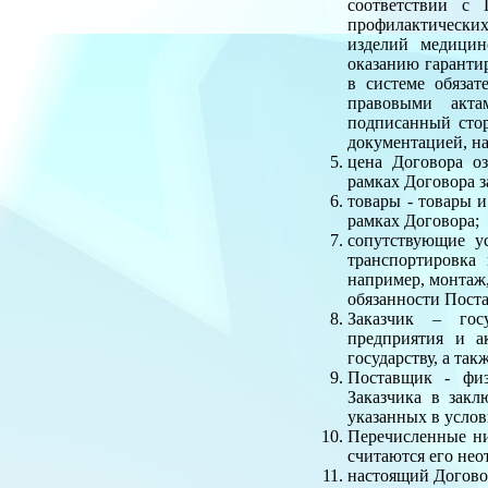
соответствии с 
профилактических
изделий медицин
оказанию гаранти
в системе обяза
правовыми акта
подписанный сто
документацией, на
цена Договора о
рамках Договора з
товары - товары 
рамках Договора;
сопутствующие ус
транспортировка
например, монтаж,
обязанности Пост
Заказчик – госу
предприятия и а
государству, а та
Поставщик - физ
Заказчика в зак
указанных в услов
Перечисленные ни
считаются его нео
настоящий Догово