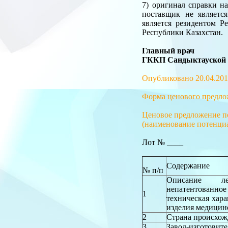
7) оригинал справки н
поставщик не являетс
является резидентом Р
Республики Казахстан.
Главный врач
ГККП Сандыктауской 
Опубликовано 20.04.201
Форма ценового предло
Ценовое предложение п
(наименование потенциа
Лот № ____
Содержание
№ п/п
Описание лек
непатентованное
1
техническая хара
изделия медицин
2
Страна происхож
3
Завод-изготовите