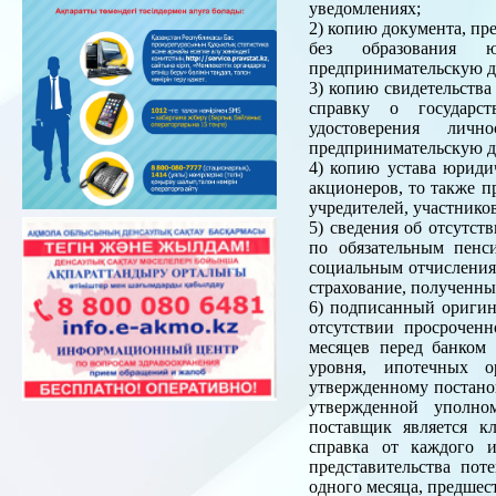
уведомлениях;
2) копию документа, пр
без образования ю
предпринимательскую де
3) копию свидетельства
справку о государст
удостоверения лич
предпринимательскую де
4) копию устава юридич
акционеров, то также п
учредителей, участнико
5) сведения об отсутст
по обязательным пенс
социальным отчислениям
страхование, полученны
6) подписанный оригин
отсутствии просроченн
месяцев перед банком 
уровня, ипотечных о
утвержденному постано
утвержденной уполно
поставщик является к
справка от каждого 
представительства пот
одного месяца, предшес