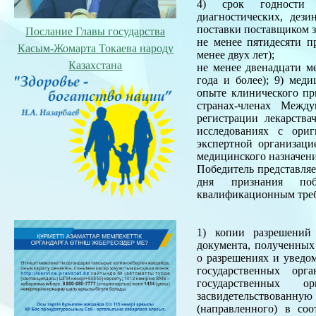
4) срок годности л
диагностических, дез
поставки поставщиком з
Послание Главы государства
не менее пятидесяти п
Касым-Жомарта Токаева народу
менее двух лет);
Казахстана
не менее двенадцати ме
года и более); 9) ме
опыте клинического пр
странах-членах Межд
регистрации лекарства
исследованиях с ори
экспертной организаци
медицинского назначени
Победитель представляе
дня признания поб
квалификационным тре
1) копии разрешений
документа, полученных 
о разрешениях и уведо
государственных орг
государственных о
засвидетельствованн
(направленного) в со