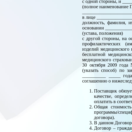
с одной стороны, и __
(полное наименование П
______________________
в лице ______________
должность, фамилия, и
основании ___________
(устава, положения)
с другой стороны, на 
профилактических (им
изделий медицинского 
бесплатной медицинск
медицинского страхова
30 октября 2009 года
(указать способ) по 
__________ _____ год
соглашению о нижесле
Поставщик обязуе
качестве, опреде
оплатить в соотве
Общая стоимость
программы/специф
договора).
В данном Договор
Договор – гражда