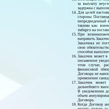
за выплату неус
задержка с выполн
Для целей настоя
стороны Поставщ
непредвиденный х
такими как: воен
эмбарго на постав
При возникновен
направить Заказчи
Заказчика не по
свои обязательств
способов выполнен
Заказчик может в
письменное уведо
этом случае, ра
финансовой обяз
Договора не нанос
применение санкци
Заказчик может 
дальнейшего выпо
В уведомлении до
объем аннулирован
Договора.
Когда Договор ан
оплату только за