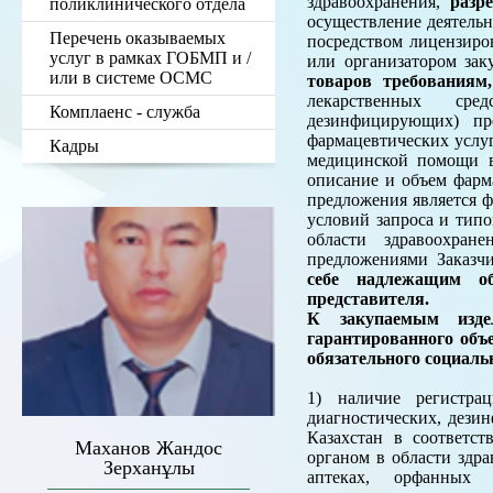
здравоохранения,
разр
поликлинического отдела
осуществление деятель
Перечень оказываемых
посредством лицензиро
услуг в рамках ГОБМП и /
или организатором зак
или в системе ОСМС
товаров требованиям
лекарственных сред
Комплаенс - служба
дезинфицирующих) пр
фармацевтических услу
Кадры
медицинской помощи в 
описание и объем фарм
предложения является ф
условий запроса и тип
области здравоохран
предложениями Заказч
себе надлежащим об
представителя.
К закупаемым издел
гарантированного объ
обязательного социаль
1) наличие регистрац
диагностических, дези
Казахстан в соответс
Маханов Жандос
органом в области здр
Зерханұлы
аптеках, орфанных 