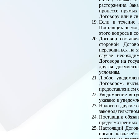
расторжения. Зак
процессе прямых
Договору или в св
Если в течение 
Поставщик не могу
этого вопроса в с
Договор составля
стороной Догово
переводиться на я
случае необходи
Договора на госу
другая документ
условиям.
Любое уведомлен
Договором, высы
предоставлением 
Уведомление всту
указано в уведомле
Налоги и другие о
законодательством
Поставщик обязан
предусмотренных 
Настоящий Догово
органе казначейс