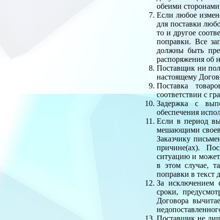
обеими сторонами
Если любое измен
для поставки любо
то и другое соотв
поправки. Все за
должны быть пре
распоряжения об и
Поставщик ни полн
настоящему Догово
Поставка товар
соответствии с гр
Задержка с вып
обеспечения испол
Если в период в
мешающими своевр
Заказчику письме
причине(ах). По
ситуацию и может
в этом случае, 
поправки в текст 
За исключением 
сроки, предусмо
Договора вычита
недопоставленного
Поставщик не лиш