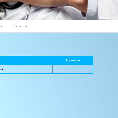
ты
Ваканссия
Скачать
ия
о.