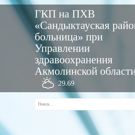
ГКП на ПХВ
«Сандыктауская райо
больница» при
Управлении
здравоохранения
Акмолинской област
29.69