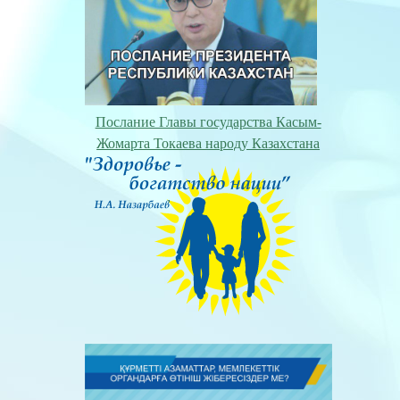
Послание Главы государства Касым-
Жомарта Токаева народу Казахстана