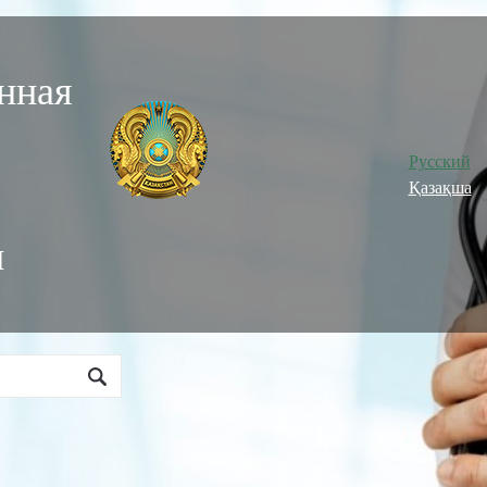
нная
Русский
Қазақша
и