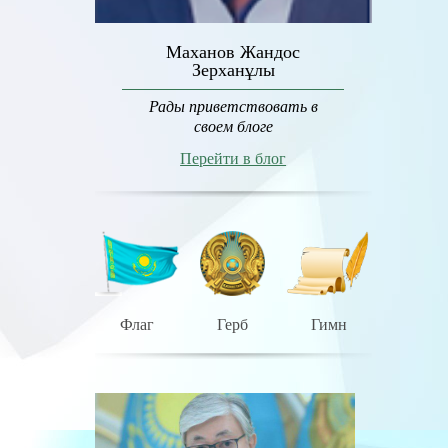
Маханов Жандос
Зерханұлы
Рады приветствовать в
своем блоге
Перейти в блог
Флаг
Герб
Гимн