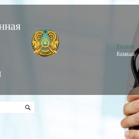
нная
Русский
Қазақша
и