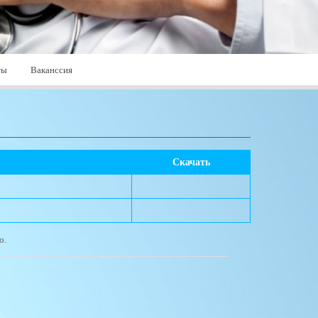
ты
Ваканссия
Скачать
о.