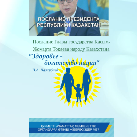
Послание Главы государства Касым-
Жомарта Токаева народу Казахстана