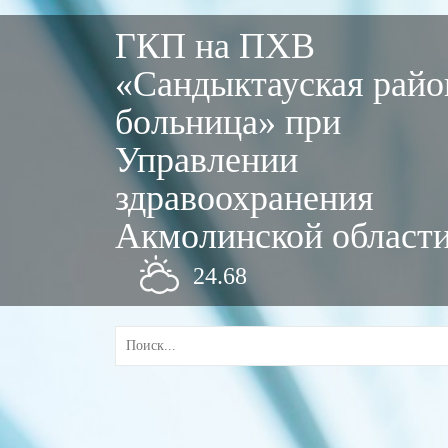
ГКП на ПХВ
«Сандыктауская райо
больница» при
Управлении
здравоохранения
Акмолинской област
24.68