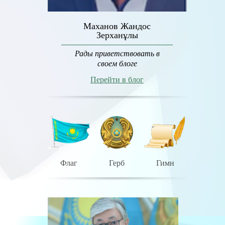
Маханов Жандос
Зерханұлы
Рады приветствовать в
своем блоге
Перейти в блог
Флаг
Герб
Гимн