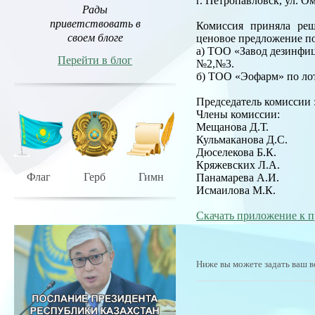
г. Петропавловск, ул. О
Рады
приветствовать в
Комиссия приняла реш
своем блоге
ценовое предложение п
а) ТОО «Завод дезинфи
Перейти в блог
№2,№3.
б) ТОО «Эофарм» по ло
Председатель комиссии 
Члены комиссии:
Мещанова Д.Т.
Кульмаканова Д.С.
Дюселекова Б.К.
Кряжевских Л.А.
Флаг
Герб
Гимн
Панамарева А.И.
Исмаилова М.К.
Скачать приложение к п
Ниже вы можете задать ваш в