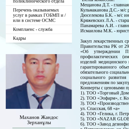
поликлинического отдела
Мещанова Д.Т. - главная
Перечень оказываемых
Кульмаканова Д.С.- м/с
услуг в рамках ГОБМП и /
Дюселекова Б.К. - м/с 
или в системе ОСМС
Кряжевских Л.А. - старш
Панамарева А.И. - глав
Комплаенс - служба
Исмаилова М.К. - юрис
Кадры
Закуп лекарственных ср
Правительства РК от 29
«Об утверждении Пр
профилактических (им
изделий медицинского 
гарантированного объ
обязательного социальн
социального развити
предложениям по закупу
Конверты с ценовыми п
1). ТОО «Торговый Дом «
2). ТОО «Эофарм», г. Кок
3). ТОО «Производствен
ул. Спасская, 68 «а»
4). ТОО «Гелика, г. Пет
Маханов Жандос
5). ТОО «NAZAR GLOBAL
Зерханұлы
6). ТОО «Завод дезинф