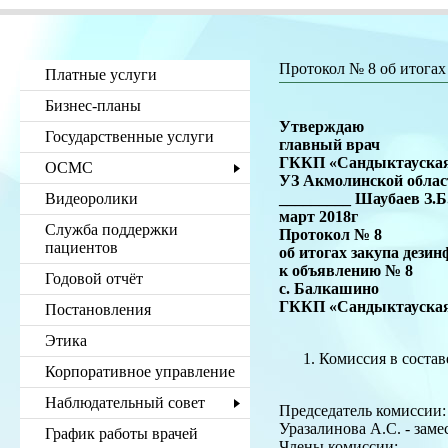
Протокол № 8 об итога
Платные услуги
Бизнес-планы
Утверждаю
Государственные услуги
главный врач
ГККП «Сандыктауска
ОСМС
УЗ Акмолинской облас
Видеоролики
_________ Шаубаев З.Б
март 2018г
Служба поддержки
Протокол № 8
пациентов
об итогах закупа дез
к объявлению № 8
Годовой отчёт
с. Балкашино
ГККП «Сандыктауска
Постановления
Этика
Комиссия в состав
Корпоративное управление
Наблюдательный совет
Председатель комиссии:
Уразалинова А.С. - заме
График работы врачей
Члены комиссии: