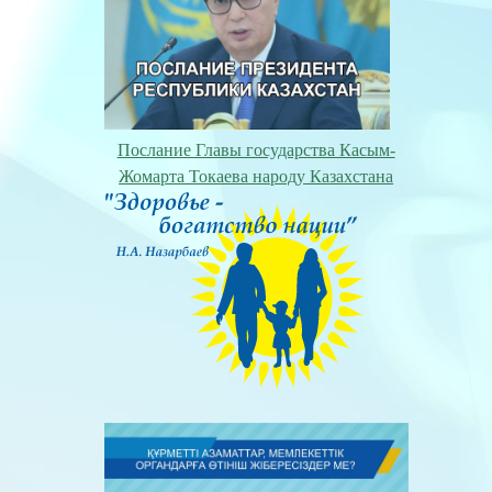
Послание Главы государства Касым-
Жомарта Токаева народу Казахстана