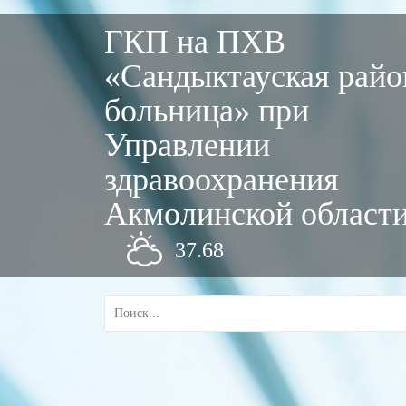
ГКП на ПХВ
«Сандыктауская райо
больница» при
Управлении
здравоохранения
Акмолинской област
37.68