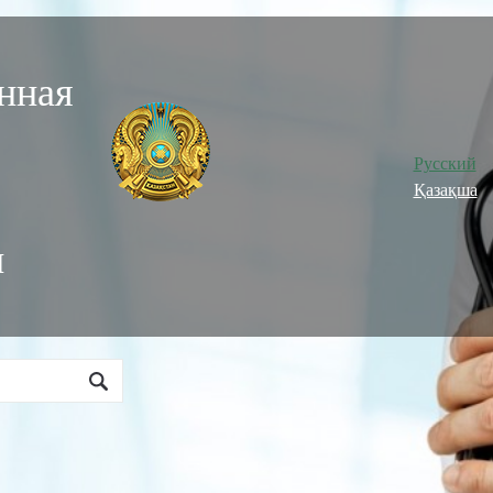
нная
Русский
Қазақша
и