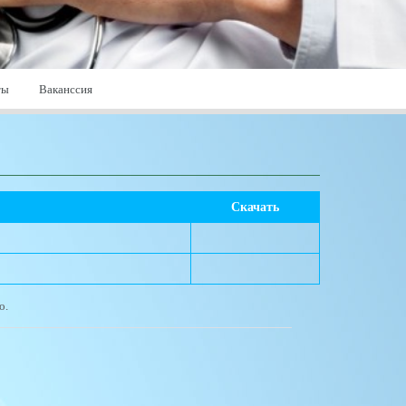
ты
Ваканссия
Скачать
о.