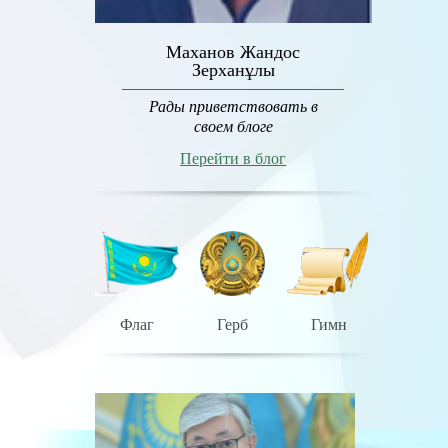
Маханов Жандос
Зерханұлы
Рады приветствовать в
своем блоге
Перейти в блог
Флаг
Герб
Гимн