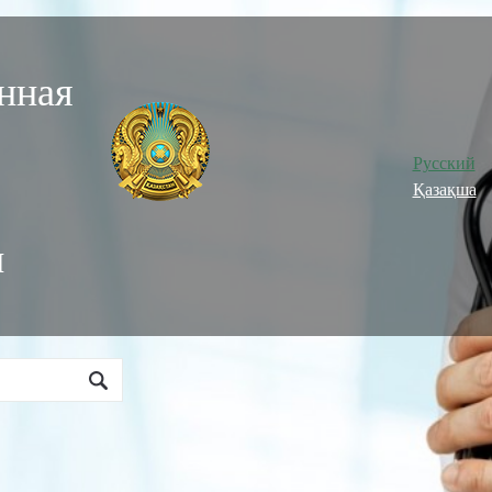
нная
Русский
Қазақша
и