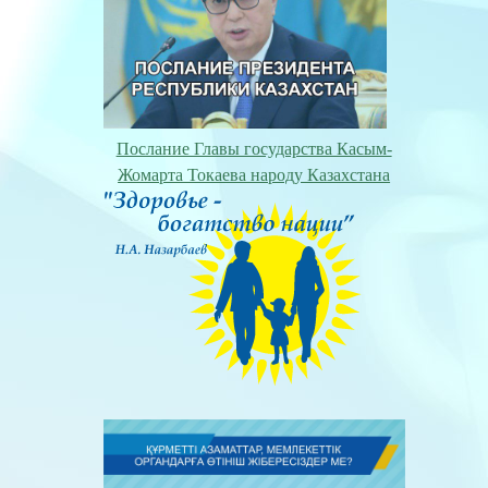
Послание Главы государства Касым-
Жомарта Токаева народу Казахстана