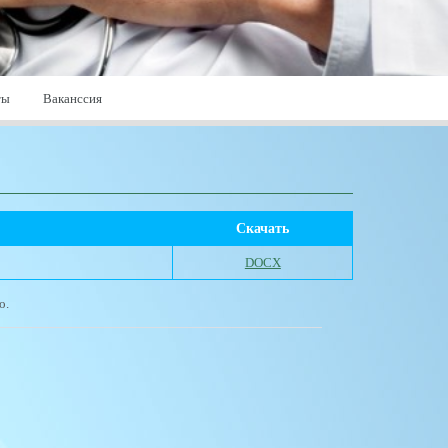
ты
Ваканссия
Скачать
DOCX
о.