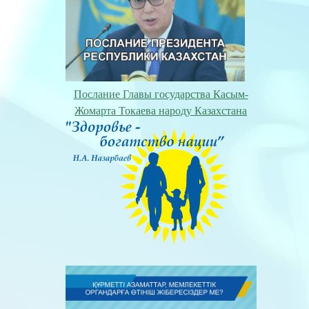
Послание Главы государства Касым-
Жомарта Токаева народу Казахстана