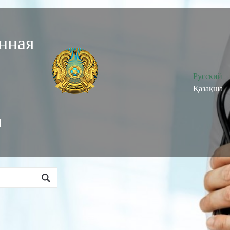
нная
Русский
Қазақша
и