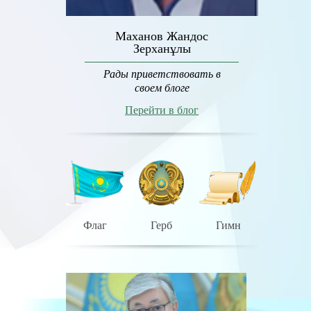
Маханов Жандос
Зерханұлы
Рады приветствовать в
своем блоге
Перейти в блог
Флаг
Герб
Гимн