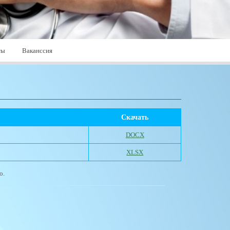
ты
Ваканссия
Скачать
DOCX
XLSX
о.