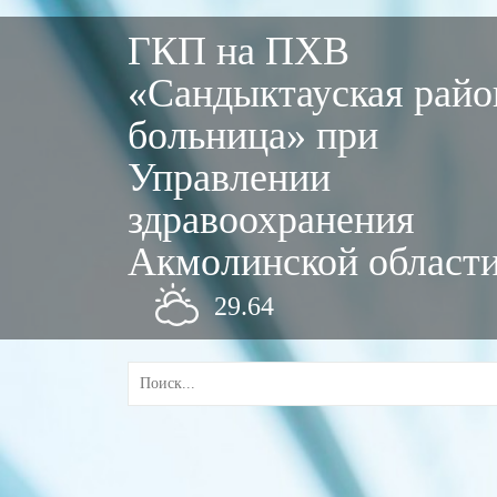
ГКП на ПХВ
«Сандыктауская райо
больница» при
Управлении
здравоохранения
Акмолинской област
29.64