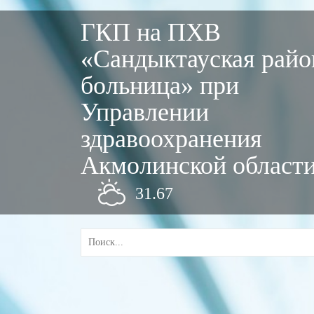
ГКП на ПХВ
«Сандыктауская райо
больница» при
Управлении
здравоохранения
Акмолинской област
31.67