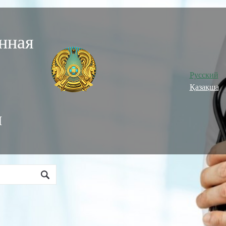
нная
Русский
Қазақша
и