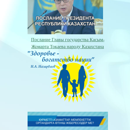
Послание Главы государства Касым-
Жомарта Токаева народу Казахстана