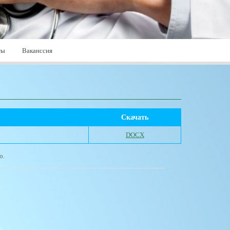
ты
Ваканссия
Скачать
DOCX
о.