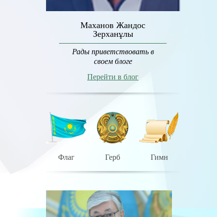
Маханов Жандос
Зерханұлы
Рады приветствовать в
своем блоге
Перейти в блог
Флаг
Герб
Гимн