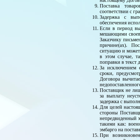
настоящему Догово
Поставка товар
соответствии с гр
Задержка с вып
обеспечения испол
Если в период в
мешающими своевр
Заказчику письме
причине(ах). По
ситуацию и может
в этом случае, 
поправки в текст 
За исключением 
сроки, предусмо
Договора вычита
недопоставленного
Поставщик не лиш
за выплату неус
задержка с выполн
Для целей настоя
стороны Поставщ
непредвиденный х
такими как: воен
эмбарго на постав
При возникновен