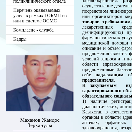
здравоохранения,
раз
поликлинического отдела
осуществление деятель
Перечень оказываемых
посредством лицензиро
услуг в рамках ГОБМП и /
или организатором зак
или в системе ОСМС
товаров требования
лекарственных сред
Комплаенс - служба
дезинфицирующих) пр
фармацевтических услу
Кадры
медицинской помощи в 
описание и объем фарм
предложения является ф
условий запроса и тип
области здравоохран
предложениями Заказч
себе надлежащим об
представителя.
К закупаемым издел
гарантированного объ
обязательного социаль
1) наличие регистрац
диагностических, дези
Казахстан в соответс
органом в области здр
Маханов Жандос
аптеках, орфанных 
Зерханұлы
здравоохранения, незар