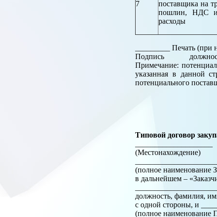
7
поставщика на т
пошлин, НДС и 
расходы
_________ Печать (при
Подпись должность, ф
Примечание: потенциал
указанная в данной ст
потенциального постав
Типовой договор закуп
_________________
(Местонахождение)
______________________
(полное наименование З
в дальнейшем – «Заказч
_____________________
должность, фамилия, им
с одной стороны, и __
(полное наименование П