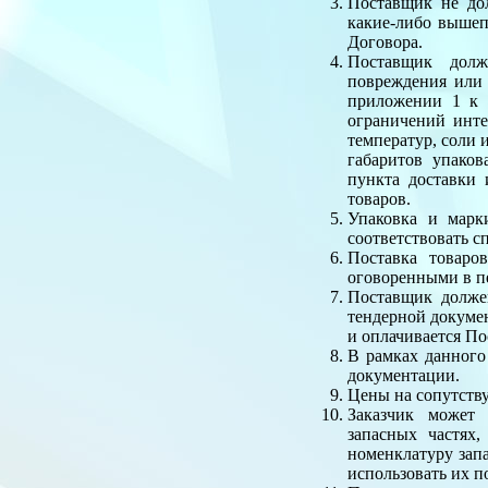
Поставщик не дол
какие-либо вышеп
Договора.
Поставщик долж
повреждения или 
приложении 1 к 
ограничений инте
температур, соли 
габаритов упако
пункта доставки
товаров.
Упаковка и марк
соответствовать 
Поставка товаро
оговоренными в п
Поставщик должен
тендерной докумен
и оплачивается По
В рамках данного
документации.
Цены на сопутств
Заказчик может
запасных частях
номенклатуру зап
использовать их п