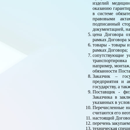
изделий медицин
оказанию гаранти
в системе обяза
правовыми акта
подписанный сто
документацией, на
цена Договора о
рамках Договора з
товары - товары 
рамках Договора;
сопутствующие ус
транспортировка
например, монтаж,
обязанности Пост
Заказчик – госу
предприятия и а
государству, а та
Поставщик - физ
Заказчика в зак
указанных в услов
Перечисленные ни
считаются его нео
настоящий Догово
перечень закупаем
техническая спец