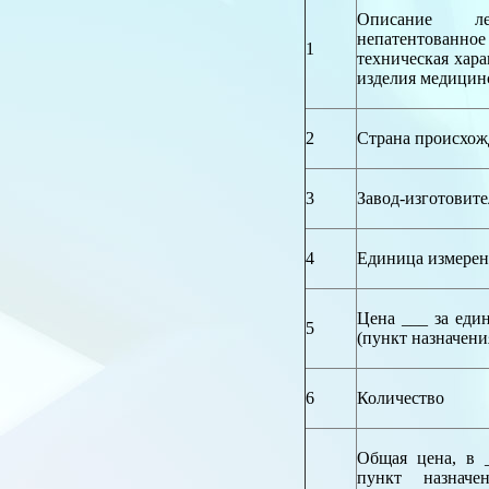
Описание лек
непатентованное
1
техническая хара
изделия медицин
2
Страна происхож
3
Завод-изготовите
4
Единица измере
Цена ___ за ед
5
(пункт назначени
6
Количество
Общая цена, в
пункт назначе