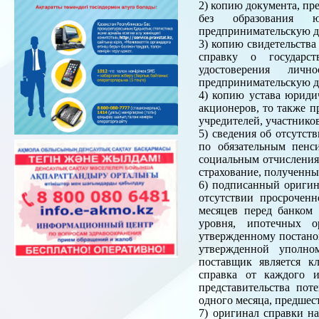
2) копию документа, пр
без образования ю
предпринимательскую де
3) копию свидетельства
справку о государст
удостоверения лич
предпринимательскую де
4) копию устава юридич
акционеров, то также п
учредителей, участнико
5) сведения об отсутст
по обязательным пенс
социальным отчислениям
страхование, полученны
6) подписанный оригин
отсутствии просроченн
месяцев перед банком 
уровня, ипотечных о
утвержденному постано
утвержденной уполно
поставщик является к
справка от каждого 
представительства пот
одного месяца, предшес
7) оригинал справки н