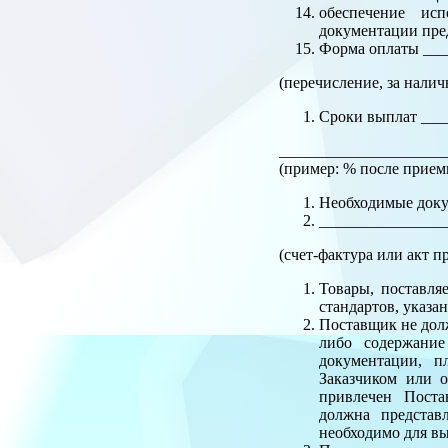
обеспечение ис
документации пре
Форма оплаты ___
(перечисление, за налич
Сроки выплат ___
_____________________
(пример: % после приемк
Необходимые доку
________________
(счет-фактура или акт п
Товары, поставля
стандартов, указа
Поставщик не долж
либо содержание
документации, п
Заказчиком или 
привлечен Поста
должна представ
необходимо для в