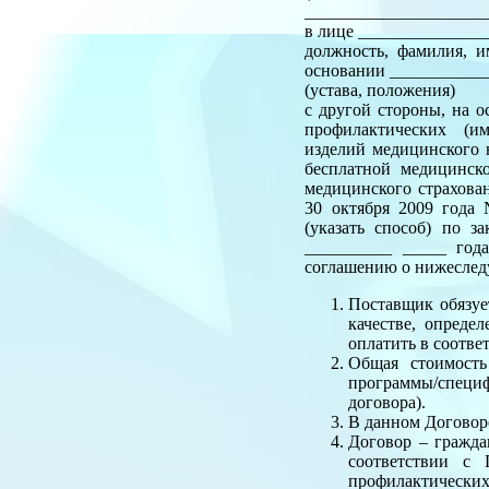
______________________
в лице ______________
должность, фамилия, и
основании ___________
(устава, положения)
с другой стороны, на 
профилактических (им
изделий медицинского 
бесплатной медицинск
медицинского страхова
30 октября 2009 года
(указать способ) по 
__________ _____ год
соглашению о нижесле
Поставщик обязуе
качестве, опреде
оплатить в соотве
Общая стоимость
программы/специф
договора).
В данном Договор
Договор – гражда
соответствии с 
профилактических