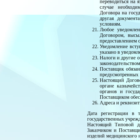
переводиться на я
случае необходи
Договора на госу
другая документ
условиям.
Любое уведомлен
Договором, высы
предоставлением 
Уведомление всту
указано в уведомле
Налоги и другие о
законодательством
Поставщик обязан
предусмотренных 
Настоящий Догово
органе казначейс
органов и госуд
Поставщиком обес
Адреса и реквизи
Дата регистрации в т
государственных учреж
Настоящий Типовой до
Заказчиком и Поставщи
изделий медицинского 