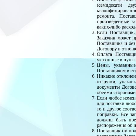
(семидесяти дв
квалифицированно
ремонта. Постав
произведенные за
каких-либо расход
Если Поставщик, 
Заказчик может п
Поставщика и без
Договору в отнош
Оплата Поставщи
указанные в пункт
Цены, указанные
Поставщиком в его
Никакие отклонен
отгрузки, упаков
документы Догово
обеими сторонами
Если любое измен
для поставки любо
то и другое соотв
поправки. Все за
должны быть пре
распоряжения об и
Поставщик ни полн