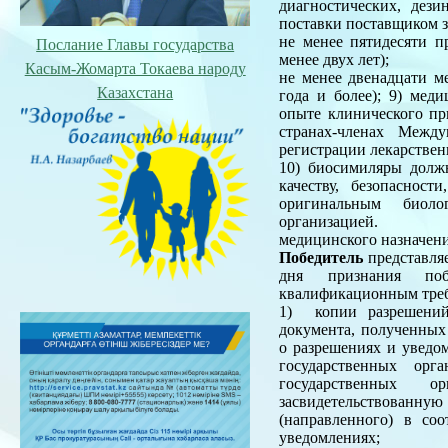
диагностических, дез
поставки поставщиком з
не менее пятидесяти п
Послание Главы государства
менее двух лет);
Касым-Жомарта Токаева народу
не менее двенадцати ме
Казахстана
года и более);
9) меди
опыте клинического пр
странах-членах Межд
регистрации лекарствен
10) биосимиляры долж
качеству, безопаснос
оригинальным биоло
организацией.
медицинского назначени
Победитель
представляе
дня признания поб
квалификационным тре
1) копии разрешений
документа, полученных 
о разрешениях и уведо
государственных орг
государственных о
засвидетельствованн
(направленного) в со
уведомлениях;