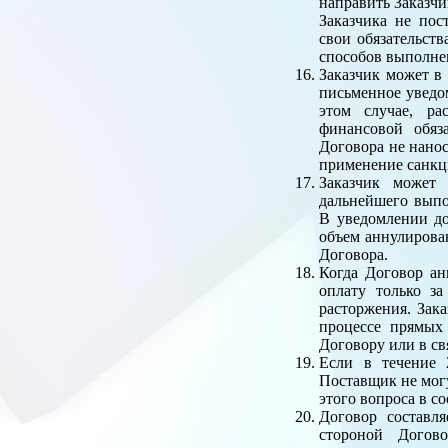
направить Заказчи
Заказчика не по
свои обязательств
способов выполнен
Заказчик может в
письменное уведо
этом случае, ра
финансовой обяз
Договора не нанос
применение санкци
Заказчик может 
дальнейшего выпо
В уведомлении до
объем аннулирован
Договора.
Когда Договор ан
оплату только за
расторжения. Зак
процессе прямых
Договору или в св
Если в течение 
Поставщик не могу
этого вопроса в с
Договор составля
стороной Догово