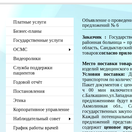
Объявление о проведени
Платные услуги
предложений № 6
Бизнес-планы
Заказчик :
Государств
Государственные услуги
районная больница » п
область, Сандыктауский
ОСМС
товаров:
согласно прил
Видеоролики
Место поставки товар
Служба поддержки
изделий медицинского 
пациентов
Условия поставки:
До
транспортом по количест
Годовой отчёт
Пакет документов с цен
ч 00 мин включитель
Постановления
с.Балкашино,ул.Западна
Этика
предложениями будут 
Акмолинкая обл., Са
Корпоративное управление
государственных закупо
Каждый потенциальный
Наблюдательный совет
предложений представ
содержит
ценовое пре
График работы врачей