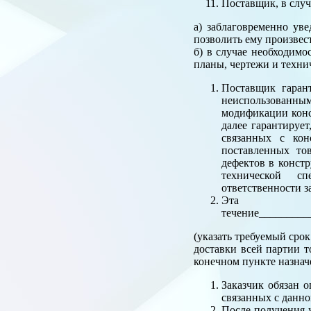
Поставщик, в случ
а) заблаговременно ув
позволить ему произвес
б) в случае необходимо
планы, чертежи и техни
Поставщик гарант
неиспользованны
модификации конс
далее гарантирует
связанных с кон
поставленных то
дефектов в конст
технической сп
ответственности з
Эта г
течение_________
(указать требуемый срок
доставки всей партии т
конечном пункте назнач
Заказчик обязан 
связанных с данно
После получения у