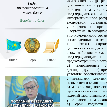
или заключения (разре
Рады
для ввоза на террит
приветствовать в
определенным уполном
своем блоге
подтверждается копией
информационного ресур
Перейти в блог
экспертной организа
уполномоченного органа
Отсутствие необходим
уполномоченного орган
изготовленных в аптека
При ввозе и (или) прои
диагностических, дези
срока действия докуме
подтверждающие нали
Флаг
Герб
Гимн
предусмотренный наст
2) лекарственные ср
дезинфицирующие) преп
условиях, обеспечивающ
с правилами хранени
назначения и медицинс
3) маркировки, потреб
профилактических (им
изделий медицинского 
уполномоченным органо
4) срок годности л