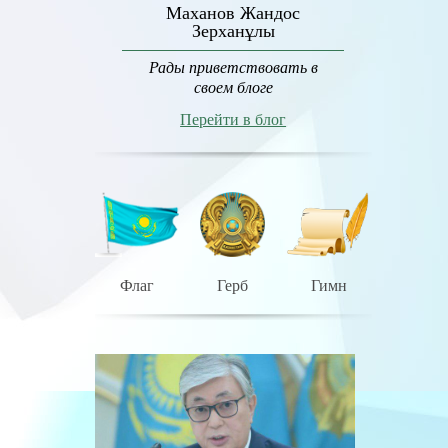
Маханов Жандос
Зерханұлы
Рады приветствовать в
своем блоге
Перейти в блог
Флаг
Герб
Гимн