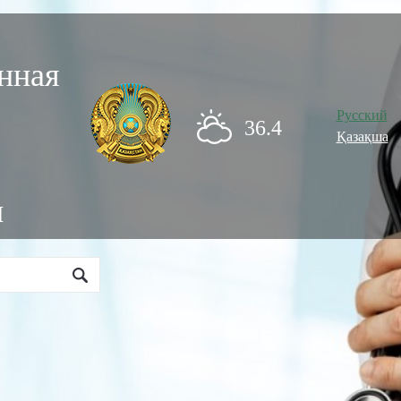
нная
Русский
36.4
Қазақша
и