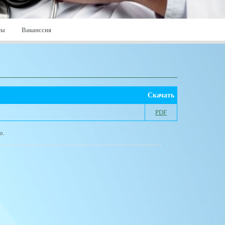
ты
Ваканссия
Скачать
PDF
о.