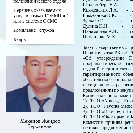
поликлинического отдела
Шнакенберг Е.А. – ст
Кряжевских Л.А. - ста
Перечень оказываемых
Бимжанова К.К. – ста
услуг в рамках ГОБМП и /
Зуева О.Г. - старша
или в системе ОСМС
Дулина Н.Н. - стар
Комплаенс - служба
Панамарева А.И. - гл
Исмаилова М.К. - ю
Кадры
Закуп лекарственных ср
Правительства РК от 29
«Об утверждении Пр
профилактических (им
изделий медицинского 
гарантированного объ
обязательного социаль
и социального развит
предложениям по закупу
Конверты с ценовыми 
1). ТОО «Арша», г. Кок
2). ТОО «Favorite Medica
3). ТОО «Гелика», г. Пе
4). ТОО «Экофарм», г. Ко
Маханов Жандос
Комиссия приняла реш
Зерханұлы
ценовое предложение п
лотам :