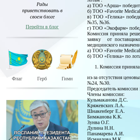
Рады
а) ТОО «Арша» победит
приветствовать в
б) ТОО «Favorite Medica
своем блоге
в) ТОО «Гелика» побе
№35, №36.
Перейти в блог
г) ТОО «Экофарм» побе
Комиссия приняла реш
заявку от поставщи
медицинского назначени
а) ТОО «Favorite Medic
б) ТОО «Гелика» по лот
Комиссия приняла
из-за отсутствия цено
Флаг
Герб
Гимн
№24, №30.
Председатель коми
Члены комисс
Кульмаканова Д.С.
Кряжевских Л.А.
Шнакенберг Е.А.
Бимжанова К.К.
Зунва О.Г.
Дулина Н.Н.
Панамарева А.И.
Исмаилова М.К.