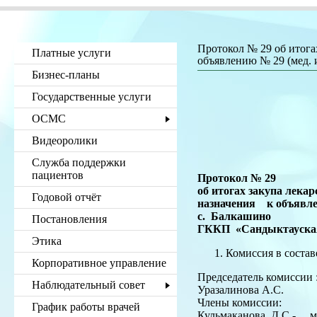
Протокол № 29 об итога
Платные услуги
объявлению № 29 (мед. 
Бизнес-планы
Государственные услуги
ОСМС
Видеоролики
Служба поддержки
пациентов
Протокол № 29
об итогах закупа лека
Годовой отчёт
назначения к объявле
с. Балкашино
Постановления
ГККП «Сандык
Этика
Комиссия в составе
Корпоративное управление
Председатель комиссии 
Наблюдательный совет
Уразалинова А.С. - з
Члены комиссии:
График работы врачей
Кульмаканова Д.С.- м/