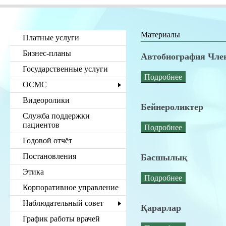
Материалы
Платные услуги
Бизнес-планы
Автобиография Член
Государственные услуги
Подробнее
ОСМС
Видеоролики
Бейнероликтер
Служба поддержки
пациентов
Подробнее
Годовой отчёт
Постановления
Басшылық
Этика
Подробнее
Корпоративное управление
Наблюдательный совет
Қарарлар
График работы врачей