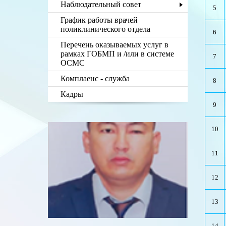
Наблюдательный совет
5
График работы врачей
поликлинического отдела
6
Перечень оказываемых услуг в
рамках ГОБМП и /или в системе
7
ОСМС
Комплаенс - служба
8
Кадры
9
10
11
12
13
14