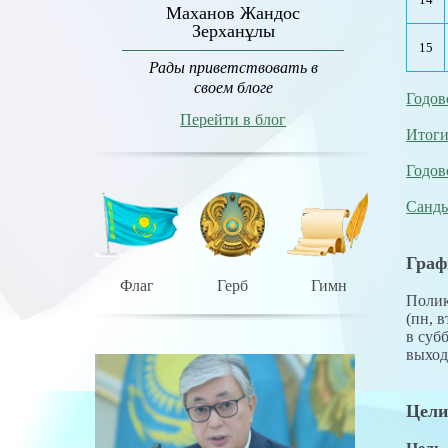
Маханов Жандос
Зерханұлы
15
Рады приветствовать в
своем блоге
Годов
Перейти в блог
Итоги
Годов
Санды
Граф
Флаг
Герб
Гимн
Полик
(пн, в
в субб
выход
Цели