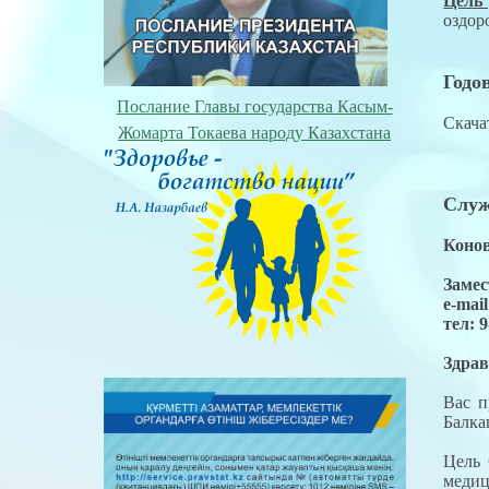
Цель 
оздор
Годо
Послание Главы государства Касым-
Скача
Жомарта Токаева народу Казахстана
Служ
Коно
Замес
e-mai
тел: 9
Здрав
Вас п
Балка
Цель 
медиц