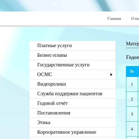
Главная
О на
Мате
Платные услуги
Бизнес-планы
Годо
Государственные услуги
№
ОСМС
Видеоролики
1
Служба поддержки пациентов
2
Годовой отчёт
Постановления
3
Этика
4
Корпоративное управление