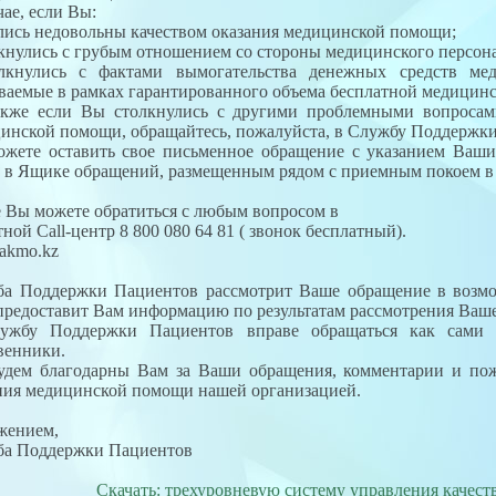
чае, если Вы:
ались недовольны качеством оказания медицинской помощи;
лкнулись с грубым отношением со стороны медицинского персона
олкнулись с фактами вымогательства денежных средств ме
ваемые в рамках гарантированного объема бесплатной медицин
акже если Вы столкнулись с другими проблемными вопросам
инской помощи, обращайтесь, пожалуйста, в Службу Поддержк
жете оставить свое письменное обращение с указанием Ваши
) в Ящике обращений, размещенным рядом с приемным покоем в 
 Вы можете обратиться с любым вопросом в
тной Сall-центр 8 800 080 64 81 ( звонок бесплатный).
-akmo.kz
а Поддержки Пациентов рассмотрит Ваше обращение в возмо
предоставит Вам информацию по результатам рассмотрения Ваш
ужбу Поддержки Пациентов вправе обращаться как сами 
венники.
дем благодарны Вам за Ваши обращения, комментарии и пож
ния медицинской помощи нашей организацией.
жением,
а Поддержки Пациентов
Скачать: трехуровневую систему управления качест