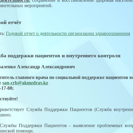
деятельности:
сохранение и восстановление здоровья населен
овительных мероприятий.
вой отчёт
ть:
Годовой отчет о деятельности организации здравоохранения
ба поддержки пациентов и внутреннего контроля
валенко Александр Александрович
титель главного врача по социальной поддержке пациентов в
l:
san-crb@akmzdrav.kz
-17-88;
ствуйте!
риветствует Служба Поддержки Пациентов (Служба внутренн
шино.
Службы Поддержки Пациентов – выявление проблемных вопро
инской помощи.