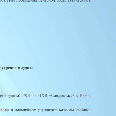
ия путем проведения лечебно-профилактических и
нутреннего аудита
его аудита) ГКП на ПХВ «Сандыктауская РБ» с.
сов и дальнейшее улучшение качества оказания