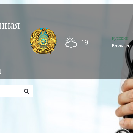
нная
Русский
19
Қазақша
и