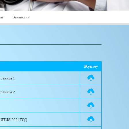
ты
Ваканссия
Жүктеу
траница 1
траница 2
ВИТИЯ 2024ГОД