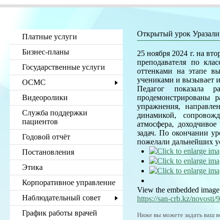
Открытый урок Уразали
Платные услуги
Бизнес-планы
25 ноября 2024 г. на в
преподавателя по кла
Государственные услуги
оттенками на этапе в
учениками и вызывает и
ОСМС
Педагог показала 
Видеоролики
продемонстрированы р
упражнения, направле
Служба поддержки
динамикой, сопровож
пациентов
атмосфера, доходчивое
задач. По окончании у
Годовой отчёт
пожелали дальнейших ус
Постановления
Этика
Корпоративное управление
View the embedded image g
Наблюдательный совет
https://san-crb.kz/novosti
График работы врачей
Ниже вы можете задать ваш в